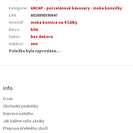
Kategorie
:
ANCAP - porcelánové kávovary - moka konvičky
EAN
:
8028898390647
Inventář
:
moka konvice na 4 šálky
Barva
:
bílá
Dekor
:
bez dekoru
Indukce
:
ano
Položka byla vyprodána…
Z
á
p
a
Info
t
O nás
í
Obchodní podmínky
Doprava a platba
Jak balíme naše zásilky
Přeprava křehkého zboží