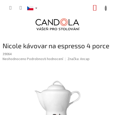
Přejít
NÁKUP
na
obsah
KOŠÍK
Nicole kávovar na espresso 4 porce
39064
Průměrné
Neohodnoceno
Podrobnosti hodnocení
Značka:
Ancap
hodnocení
produktu
je
0,0
z
5
hvězdiček.