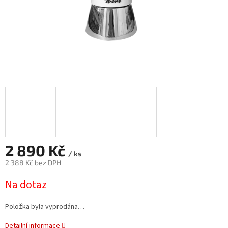
2 890 Kč
/ ks
2 388 Kč bez DPH
Měrná
Na dotaz
cena:
Položka byla vyprodána…
Detailní informace