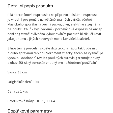
Detailní popis produktu
Bílá porcelánová espressina na přípravu italského espressa
je vhodná pro použití na většině známých vařičů, včetně
klasického sporáku na pevná paliva, plyn, elektřinu a zejména
na indukci. Chuť kávy uvařené v porcelánové espressině Ancap
není negativně ovlivněna vylouhováním pachutě hliníku či kovů
jako je tomu u jiných kovových moka konviček bialetek.
Silnostěnný porcelán skvěle drží teplo a nápoj tak bude mít
dlouho správnou teplotu. Sortiment značky Ancap se vyznačuje
vysokou odolností. Kvalita použitých surovin garantuje pevný
a obzvlášť silný porcelán vhodný pro každodenní používání.
Výška: 18 cm
Originální balení: 1 ks
Cena za 1 kus
Produktové kódy: 18889, 39064
Doplňkové parametry