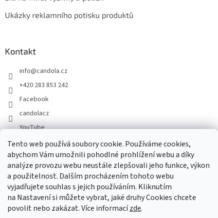
Ukázky reklamního potisku produktů
Kontakt
info
@
candola.cz
+420 283 853 242
Facebook
candolacz
YouTube
Tento web používá soubory cookie. Používáme cookies,
abychom Vám umožnili pohodlné prohlížení webu a díky
Přijímáme online platby
analýze provozu webu neustále zlepšovali jeho funkce, výkon
a použitelnost. Dalším procházením tohoto webu
vyjadřujete souhlas s jejich používáním. Kliknutím
na Nastavení si můžete vybrat, jaké druhy Cookies chcete
povolit nebo zakázat. Více informací
zde
.