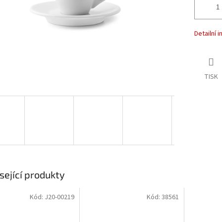
Detailní 
TISK
sející produkty
Kód:
J20-00219
Kód:
38561