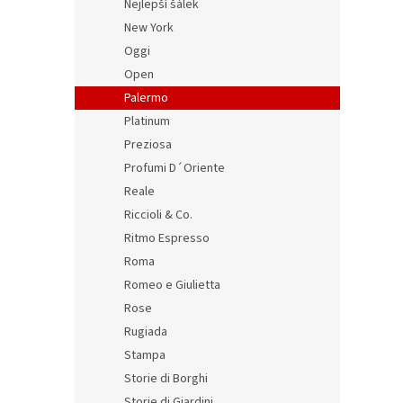
Nejlepší šálek
New York
Oggi
Open
Palermo
Platinum
Preziosa
Profumi D´Oriente
Reale
Riccioli & Co.
Ritmo Espresso
Roma
Romeo e Giulietta
Rose
Rugiada
Stampa
Storie di Borghi
Storie di Giardini