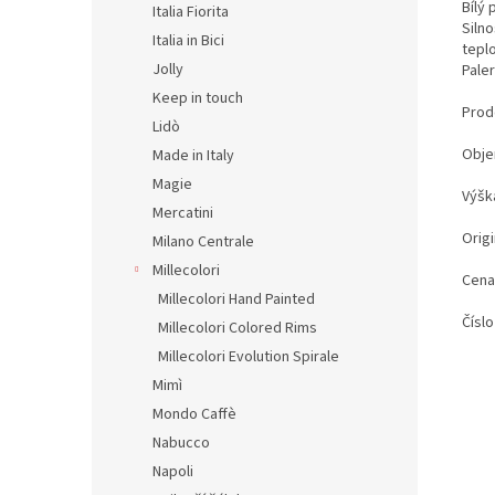
Bílý
Italia Fiorita
Siln
Italia in Bici
teplo
Jolly
Pale
Keep in touch
Prod
Lidò
Obje
Made in Italy
Magie
Výšk
Mercatini
Origi
Milano Centrale
Millecolori
Cena
Millecolori Hand Painted
Číslo
Millecolori Colored Rims
Millecolori Evolution Spirale
Mimì
Mondo Caffè
Nabucco
Napoli