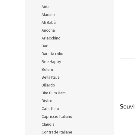
n
Aida
e
Aladino
l
Alì Babà
Ancona
Arlecchino
Bari
Barista roku
Bee Happy
Belem
Bella Italia
Biliardo
Bim Bum Bam
Bistrot
Souvi
Cafluttino
Capriccio Italiano
Claudia
Contrade Italiane