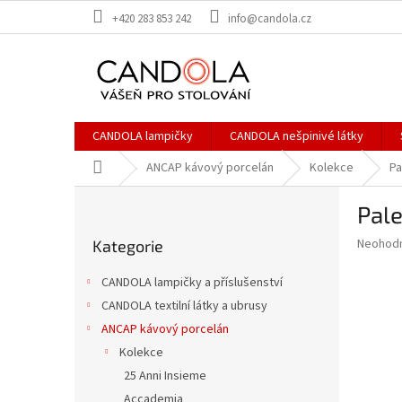
Přejít
+420 283 853 242
info@candola.cz
na
obsah
CANDOLA lampičky
CANDOLA nešpinivé látky
Domů
ANCAP kávový porcelán
Kolekce
Pa
P
Pale
o
Přeskočit
s
Průměr
Neohod
Kategorie
kategorie
t
hodnoce
r
produkt
CANDOLA lampičky a příslušenství
a
je
CANDOLA textilní látky a ubrusy
0,0
n
z
ANCAP kávový porcelán
n
5
í
Kolekce
hvězdič
p
25 Anni Insieme
a
Accademia