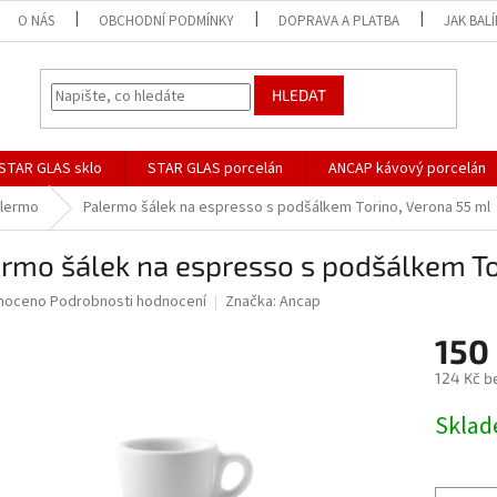
O NÁS
OBCHODNÍ PODMÍNKY
DOPRAVA A PLATBA
JAK BAL
HLEDAT
STAR GLAS sklo
STAR GLAS porcelán
ANCAP kávový porcelán
lermo
Palermo šálek na espresso s podšálkem Torino, Verona 55 ml
rmo šálek na espresso s podšálkem To
né
noceno
Podrobnosti hodnocení
Značka:
Ancap
ní
150
u
124 Kč b
Měrná
Skla
cena:
ek.