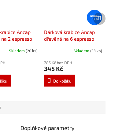
Další
399 Kč
–13 %
produkt
krabice Ancap
Dárková krabice Ancap
 na 2 espresso
dřevěná na 6 espresso
podšálky
šálků s podšálky
Skladem
(20 ks)
Skladem
(38 ks)
DPH
285 Kč bez DPH
345 Kč
šíku
Do košíku
e
Doplňkové parametry