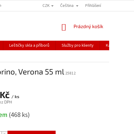
CZK
Čeština
ÍME NAŠE ZÁSILKY
PŘEPRAVA KŘEHKÉHO ZBOŽÍ
Přihlášení
KORESPONDENČNÍ A
NÁKUPNÍ
Prázdný košík
KOŠÍK
Leštičky skla a příborů
Služby pro klienty
Katalogy
rino, Verona 55 ml
25812
 Kč
/ ks
ez DPH
dem
(468 ks)