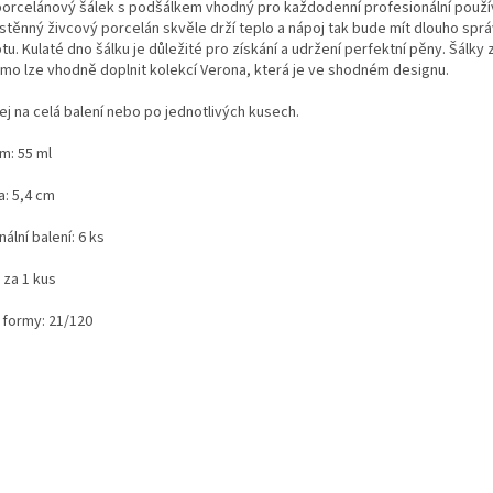
 porcelánový šálek s podšálkem vhodný pro každodenní profesionální použí
ostěnný živcový porcelán skvěle drží teplo a nápoj tak bude mít dlouho spr
tu. Kulaté dno šálku je důležité pro získání a udržení perfektní pěny. Šálky
rmo lze vhodně doplnit kolekcí Verona, která je ve shodném designu.
ej na celá balení nebo po jednotlivých kusech.
m: 55 ml
a: 5,4 cm
nální balení: 6 ks
 za 1 kus
 formy: 21/120