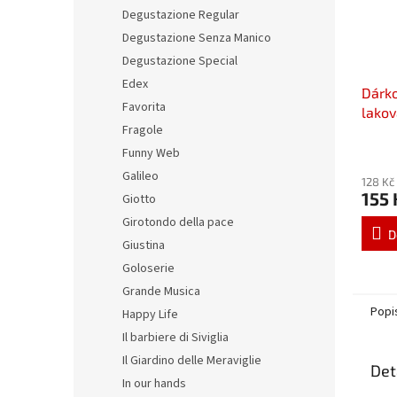
Degustazione Regular
Degustazione Senza Manico
Degustazione Special
Edex
Dárko
Favorita
lakov
Fragole
šálky
Funny Web
Galileo
128 Kč
155 
Giotto
Girotondo della pace
D
Giustina
Goloserie
Grande Musica
Popi
Happy Life
Il barbiere di Siviglia
Il Giardino delle Meraviglie
Det
In our hands