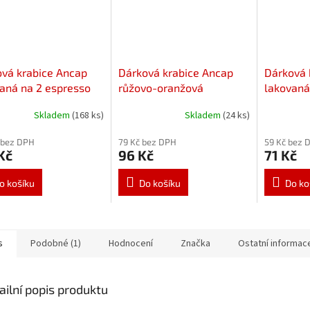
vá krabice Ancap
Dárková krabice Ancap
Dárková 
aná na 2 espresso
růžovo-oranžová
lakovaná
 s podšálky
na 2 espresso šálky
šálky s 
Skladem
(168 ks)
Skladem
(24 ks)
s podšálky
 bez DPH
79 Kč bez DPH
59 Kč bez 
Kč
96 Kč
71 Kč
o košíku
Do košíku
Do ko
s
Podobné (1)
Hodnocení
Značka
Ostatní informac
ailní popis produktu