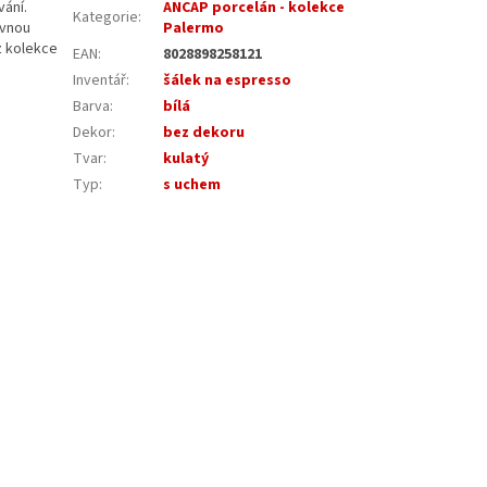
vání.
ANCAP porcelán - kolekce
Kategorie
:
ávnou
Palermo
 z kolekce
EAN
:
8028898258121
Inventář
:
šálek na espresso
Barva
:
bílá
Dekor
:
bez dekoru
Tvar
:
kulatý
Typ
:
s uchem