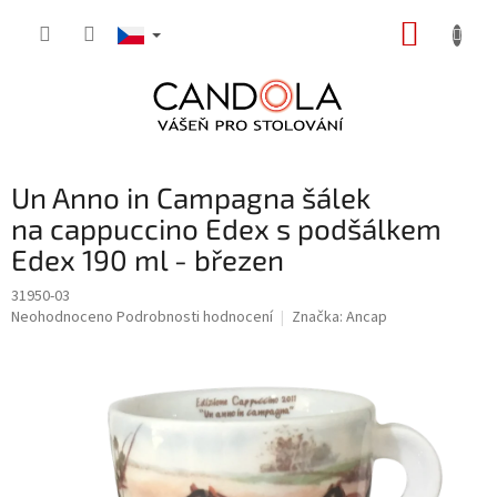
Přejít
NÁKUP
na
obsah
KOŠÍK
Un Anno in Campagna šálek
na cappuccino Edex s podšálkem
Edex 190 ml - březen
31950-03
Průměrné
Neohodnoceno
Podrobnosti hodnocení
Značka:
Ancap
hodnocení
produktu
je
0,0
z
5
hvězdiček.