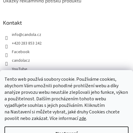
Ukázky reklamního potisku produktů
Kontakt
info
@
candola.cz
+420 283 853 242
Facebook
candolacz
YouTube
Tento web používá soubory cookie. Používáme cookies,
abychom Vám umožnili pohodlné prohlížení webu a díky
Přijímáme online platby
analýze provozu webu neustále zlepšovali jeho funkce, výkon
a použitelnost. Dalším procházením tohoto webu
vyjadřujete souhlas s jejich používáním. Kliknutím
na Nastavení si můžete vybrat, jaké druhy Cookies chcete
povolit nebo zakázat. Více informací
zde
.
Vytvořil Shoptet