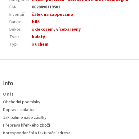
EAN
:
8028898319501
Inventář
:
šálek na cappuccino
Barva
:
bílá
Dekor
:
s dekorem
,
vícebarevný
Tvar
:
kulatý
Typ
:
s uchem
Z
á
p
a
Info
t
O nás
í
Obchodní podmínky
Doprava a platba
Jak balíme naše zásilky
Přeprava křehkého zboží
Korespondenční a fakturační adresa