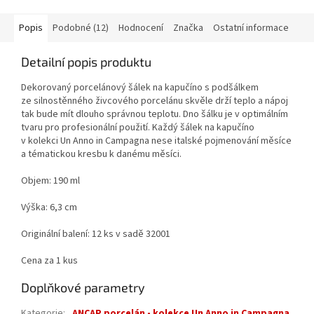
Popis
Podobné (12)
Hodnocení
Značka
Ostatní informace
Detailní popis produktu
Dekorovaný porcelánový šálek na kapučíno s podšálkem
ze silnostěnného živcového porcelánu skvěle drží teplo a nápoj
tak bude mít dlouho správnou teplotu. Dno šálku je v optimálním
tvaru pro profesionální použití. Každý šálek na kapučíno
v kolekci Un Anno in Campagna nese italské pojmenování měsíce
a tématickou kresbu k danému měsíci.
Objem: 190 ml
Výška: 6,3 cm
Originální balení: 12 ks v sadě 32001
Cena za 1 kus
Doplňkové parametry
Kategorie
:
ANCAP porcelán - kolekce Un Anno in Campagna