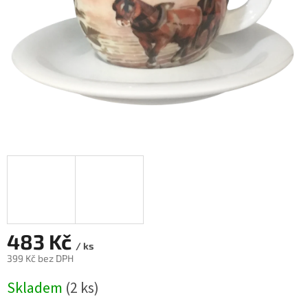
483 Kč
/ ks
399 Kč bez DPH
Měrná
Skladem
(2 ks)
cena: