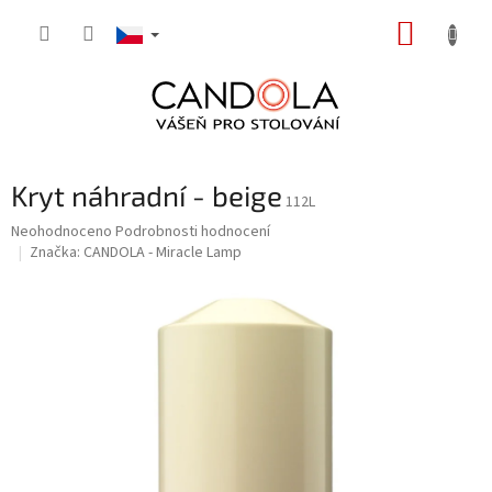
Přejít
NÁKUP
na
obsah
KOŠÍK
Kryt náhradní - beige
112L
Průměrné
Neohodnoceno
Podrobnosti hodnocení
hodnocení
Značka:
CANDOLA - Miracle Lamp
produktu
je
0,0
z
5
hvězdiček.