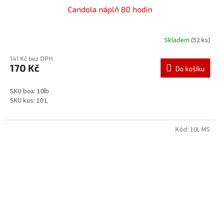
Candola náplň 80 hodin
Skladem
(52 ks)
141 Kč bez DPH
170 Kč
Do košíku
SKU box: 10lb
SKU kus: 10 L
Kód:
10L MS