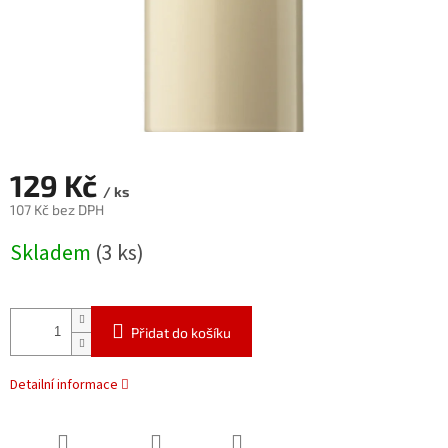
129 Kč
/ ks
107 Kč bez DPH
Měrná
Skladem
(3 ks)
cena:
Přidat do košíku
Detailní informace