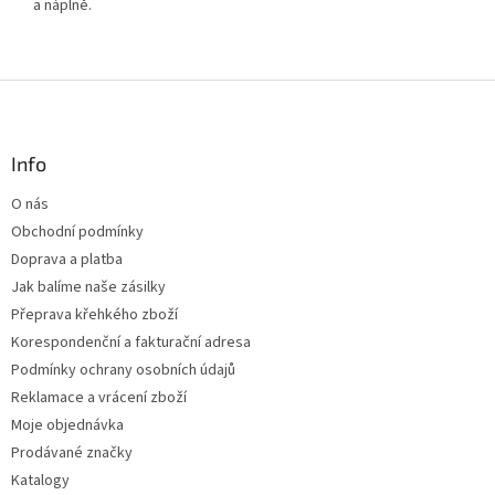
a náplně.
Z
á
p
a
Info
t
O nás
í
Obchodní podmínky
Doprava a platba
Jak balíme naše zásilky
Přeprava křehkého zboží
Korespondenční a fakturační adresa
Podmínky ochrany osobních údajů
Reklamace a vrácení zboží
Moje objednávka
Prodávané značky
Katalogy