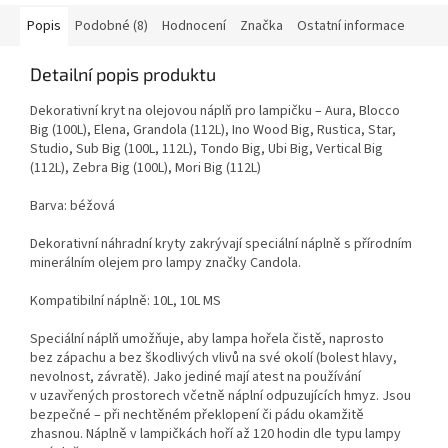
Popis
Podobné (8)
Hodnocení
Značka
Ostatní informace
Detailní popis produktu
Dekorativní kryt na olejovou náplň pro lampičku – Aura, Blocco
Big (100L), Elena, Grandola (112L), Ino Wood Big, Rustica, Star,
Studio, Sub Big (100L, 112L), Tondo Big, Ubi Big, Vertical Big
(112L), Zebra Big (100L), Mori Big (112L)
Barva: béžová
Dekorativní náhradní kryty zakrývají speciální náplně s přírodním
minerálním olejem pro lampy značky Candola.
Kompatibilní náplně: 10L, 10L MS
Speciální náplň umožňuje, aby lampa hořela čistě, naprosto
bez zápachu a bez škodlivých vlivů na své okolí (bolest hlavy,
nevolnost, závratě). Jako jediné mají atest na používání
v uzavřených prostorech včetně náplní odpuzujících hmyz. Jsou
bezpečné – při nechtěném překlopení či pádu okamžitě
zhasnou. Náplně v lampičkách hoří až 120 hodin dle typu lampy