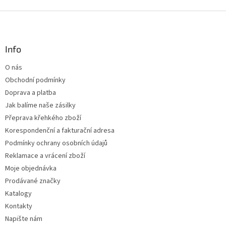
Z
á
p
a
Info
t
O nás
í
Obchodní podmínky
Doprava a platba
Jak balíme naše zásilky
Přeprava křehkého zboží
Korespondenční a fakturační adresa
Podmínky ochrany osobních údajů
Reklamace a vrácení zboží
Moje objednávka
Prodávané značky
Katalogy
Kontakty
Napište nám