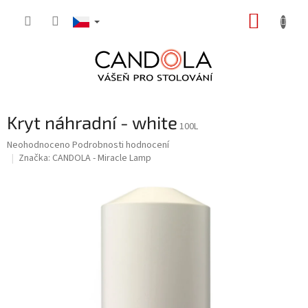
Přejít
NÁKUP
na
obsah
KOŠÍK
Kryt náhradní - white
100L
Průměrné
Neohodnoceno
Podrobnosti hodnocení
hodnocení
Značka:
CANDOLA - Miracle Lamp
produktu
je
0,0
z
5
hvězdiček.