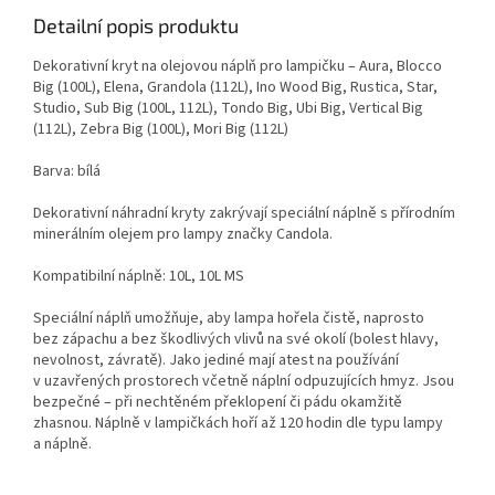
Detailní popis produktu
Dekorativní kryt na olejovou náplň pro lampičku – Aura, Blocco
Big (100L), Elena, Grandola (112L), Ino Wood Big, Rustica, Star,
Studio, Sub Big (100L, 112L), Tondo Big, Ubi Big, Vertical Big
(112L), Zebra Big (100L), Mori Big (112L)
Barva: bílá
Dekorativní náhradní kryty zakrývají speciální náplně s přírodním
minerálním olejem pro lampy značky Candola.
Kompatibilní náplně: 10L, 10L MS
Speciální náplň umožňuje, aby lampa hořela čistě, naprosto
bez zápachu a bez škodlivých vlivů na své okolí (bolest hlavy,
nevolnost, závratě). Jako jediné mají atest na používání
v uzavřených prostorech včetně náplní odpuzujících hmyz. Jsou
bezpečné – při nechtěném překlopení či pádu okamžitě
zhasnou. Náplně v lampičkách hoří až 120 hodin dle typu lampy
a náplně.