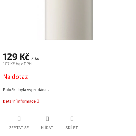
129 Kč
/ ks
107 Kč bez DPH
Měrná
Na dotaz
cena:
Položka byla vyprodána…
Detailní informace
ZEPTAT SE
HLÍDAT
SDÍLET