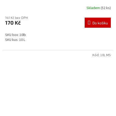
Skladem
(52 ks)
141 Kč bez DPH
170 Kč
Do košíku
SKU box: 10lb
SKU kus: 10 L
Kód:
10L MS