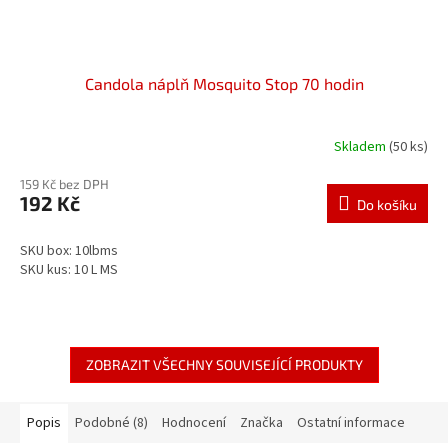
Candola náplň Mosquito Stop 70 hodin
Skladem
(50 ks)
159 Kč bez DPH
192 Kč
Do košíku
SKU box: 10lbms
SKU kus: 10 L MS
ZOBRAZIT VŠECHNY SOUVISEJÍCÍ PRODUKTY
Popis
Podobné (8)
Hodnocení
Značka
Ostatní informace