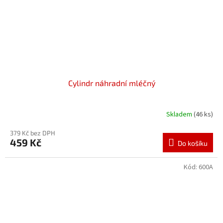
Cylindr náhradní mléčný
Skladem
(46 ks)
379 Kč bez DPH
459 Kč
Do košíku
Kód:
600A