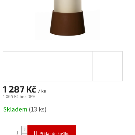
1 287 Kč
/ ks
1 064 Kč bez DPH
Měrná
Skladem
(13 ks)
cena:
Přidat do košíku