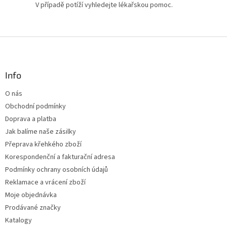
V případě potíží vyhledejte lékařskou pomoc.
Z
á
p
a
Info
t
O nás
í
Obchodní podmínky
Doprava a platba
Jak balíme naše zásilky
Přeprava křehkého zboží
Korespondenční a fakturační adresa
Podmínky ochrany osobních údajů
Reklamace a vrácení zboží
Moje objednávka
Prodávané značky
Katalogy