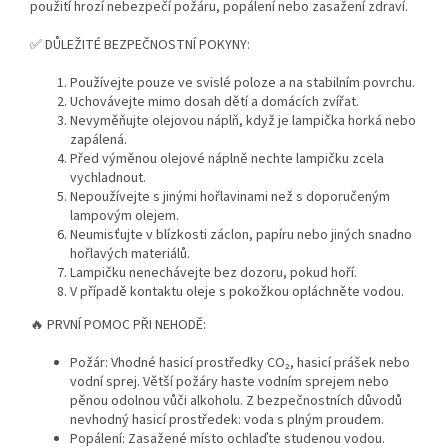
použití hrozí nebezpečí požáru, popálení nebo zasažení zdraví.
✅ DŮLEŽITÉ BEZPEČNOSTNÍ POKYNY:
Používejte pouze ve svislé poloze a na stabilním povrchu.
Uchovávejte mimo dosah dětí a domácích zvířat.
Nevyměňujte olejovou náplň, když je lampička horká nebo
zapálená.
Před výměnou olejové náplně nechte lampičku zcela
vychladnout.
Nepoužívejte s jinými hořlavinami než s doporučeným
lampovým olejem.
Neumisťujte v blízkosti záclon, papíru nebo jiných snadno
hořlavých materiálů.
Lampičku nenechávejte bez dozoru, pokud hoří.
V případě kontaktu oleje s pokožkou opláchněte vodou.
🔥 PRVNÍ POMOC PŘI NEHODĚ:
Požár: Vhodné hasicí prostředky CO₂, hasicí prášek nebo
vodní sprej. Větší požáry haste vodním sprejem nebo
pěnou odolnou vůči alkoholu. Z bezpečnostních důvodů
nevhodný hasicí prostředek: voda s plným proudem.
Popálení: Zasažené místo ochlaďte studenou vodou.