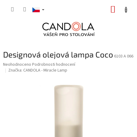
Přejít
NÁKUP
na
obsah
KOŠÍK
Designová olejová lampa Coco
6103 A 066
Průměrné
Neohodnoceno
Podrobnosti hodnocení
hodnocení
Značka:
CANDOLA - Miracle Lamp
produktu
je
0,0
z
5
hvězdiček.