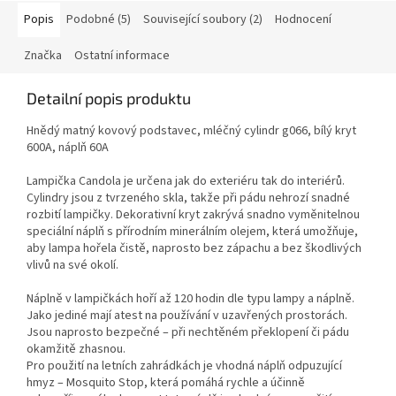
Popis
Podobné (5)
Související soubory (2)
Hodnocení
Značka
Ostatní informace
Detailní popis produktu
Hnědý matný kovový podstavec, mléčný cylindr g066, bílý kryt
600A, náplň 60A
Lampička Candola je určena jak do exteriéru tak do interiérů.
Cylindry jsou z tvrzeného skla, takže při pádu nehrozí snadné
rozbití lampičky. Dekorativní kryt zakrývá snadno vyměnitelnou
speciální náplň s přírodním minerálním olejem, která umožňuje,
aby lampa hořela čistě, naprosto bez zápachu a bez škodlivých
vlivů na své okolí.
Náplně v lampičkách hoří až 120 hodin dle typu lampy a náplně.
Jako jediné mají atest na používání v uzavřených prostorách.
Jsou naprosto bezpečné – při nechtěném překlopení či pádu
okamžitě zhasnou.
Pro použití na letních zahrádkách je vhodná náplň odpuzující
hmyz – Mosquito Stop, která pomáhá rychle a účinně