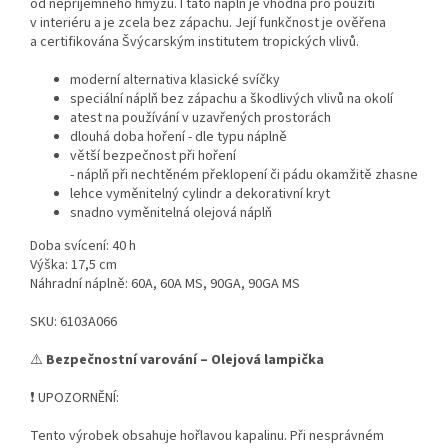
od nepříjemného hmyzu. I tato náplň je vhodná pro použití
v interiéru a je zcela bez zápachu. Její funkčnost je ověřena
a certifikována Švýcarským institutem tropických vlivů.
moderní alternativa klasické svíčky
speciální náplň bez zápachu a škodlivých vlivů na okolí
atest na používání v uzavřených prostorách
dlouhá doba hoření - dle typu náplně
větší bezpečnost při hoření
- náplň při nechtěném překlopení či pádu okamžitě zhasne
lehce vyměnitelný cylindr a dekorativní kryt
snadno vyměnitelná olejová náplň
Doba svícení: 40 h
Výška: 17,5 cm
Náhradní náplně: 60A, 60A MS, 90GA, 90GA MS
SKU: 6103A066
⚠️
Bezpečnostní varování – Olejová lampička
❗ UPOZORNĚNÍ:
Tento výrobek obsahuje hořlavou kapalinu. Při nesprávném