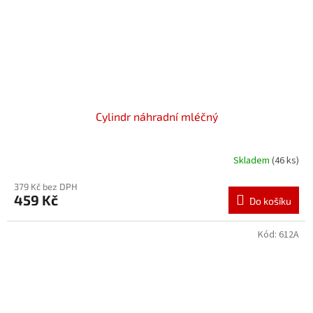
Cylindr náhradní mléčný
Skladem
(46 ks)
379 Kč bez DPH
459 Kč
Do košíku
Kód:
612A