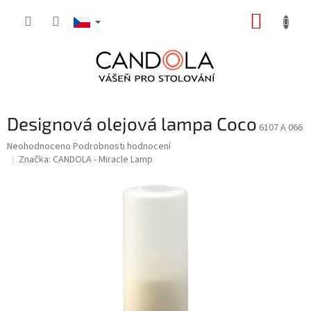
Přejít
NÁKUP
na
obsah
KOŠÍK
Designová olejová lampa Coco
6107 A 066
Průměrné
Neohodnoceno
Podrobnosti hodnocení
hodnocení
Značka:
CANDOLA - Miracle Lamp
produktu
je
0,0
z
5
hvězdiček.