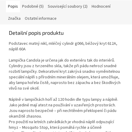
Popis
Podobné (5)
Související soubory (2)
Hodnocení
Značka
Ostatní informace
Detailní popis produktu
Podstavec matný nikl, mléčný cylindr g066, béžový kryt 612A,
náplň 60A
Lampička Candola je určena jak do exteriéru tak do interiérů.
Cylindry jsou z tvrzeného skla, takže při pádu nehrozí snadné
rozbití lampičky. Dekorativní kryt zakrývá snadno vyměnitelnou
speciální náplň s přírodním minerálním olejem, která umožňuje,
aby lampa hořela čistě, naprosto bez zápachu a bez škodlivých
vlivů na své okolí.
Náplně v lampičkách hoří až 120 hodin dle typu lampy a náplně.
Jako jediné mají atest na používání v uzavřených prostorách.
Jsou naprosto bezpečné – při nechtěném překlopení či pádu
okamžitě zhasnou.
Pro použití na letních zahrádkách je vhodná náplň odpuzující
hmyz – Mosquito Stop, která pomáhá rychle a účinně