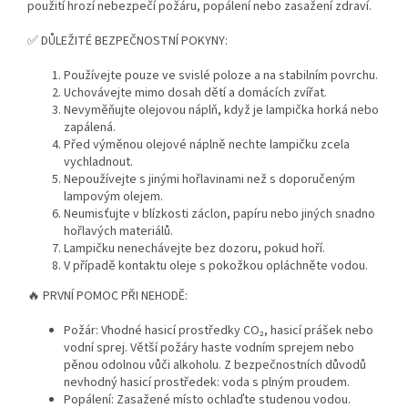
použití hrozí nebezpečí požáru, popálení nebo zasažení zdraví.
✅ DŮLEŽITÉ BEZPEČNOSTNÍ POKYNY:
Používejte pouze ve svislé poloze a na stabilním povrchu.
Uchovávejte mimo dosah dětí a domácích zvířat.
Nevyměňujte olejovou náplň, když je lampička horká nebo
zapálená.
Před výměnou olejové náplně nechte lampičku zcela
vychladnout.
Nepoužívejte s jinými hořlavinami než s doporučeným
lampovým olejem.
Neumisťujte v blízkosti záclon, papíru nebo jiných snadno
hořlavých materiálů.
Lampičku nenechávejte bez dozoru, pokud hoří.
V případě kontaktu oleje s pokožkou opláchněte vodou.
🔥 PRVNÍ POMOC PŘI NEHODĚ:
Požár: Vhodné hasicí prostředky CO₂, hasicí prášek nebo
vodní sprej. Větší požáry haste vodním sprejem nebo
pěnou odolnou vůči alkoholu. Z bezpečnostních důvodů
nevhodný hasicí prostředek: voda s plným proudem.
Popálení: Zasažené místo ochlaďte studenou vodou.