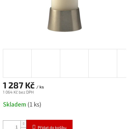
1 287 Kč
/ ks
1 064 Kč bez DPH
Měrná
Skladem
(1 ks)
cena:
Přidat do košíku