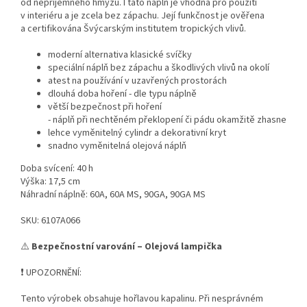
od nepříjemného hmyzu. I tato náplň je vhodná pro použití
v interiéru a je zcela bez zápachu. Její funkčnost je ověřena
a certifikována Švýcarským institutem tropických vlivů.
moderní alternativa klasické svíčky
speciální náplň bez zápachu a škodlivých vlivů na okolí
atest na používání v uzavřených prostorách
dlouhá doba hoření - dle typu náplně
větší bezpečnost při hoření
- náplň při nechtěném překlopení či pádu okamžitě zhasne
lehce vyměnitelný cylindr a dekorativní kryt
snadno vyměnitelná olejová náplň
Doba svícení: 40 h
Výška: 17,5 cm
Náhradní náplně: 60A, 60A MS, 90GA, 90GA MS
SKU: 6107A066
⚠️
Bezpečnostní varování – Olejová lampička
❗ UPOZORNĚNÍ:
Tento výrobek obsahuje hořlavou kapalinu. Při nesprávném