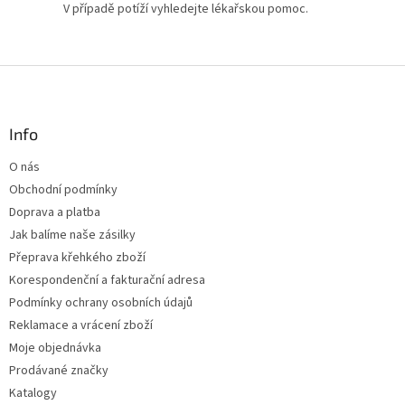
V případě potíží vyhledejte lékařskou pomoc.
Z
á
p
a
Info
t
O nás
í
Obchodní podmínky
Doprava a platba
Jak balíme naše zásilky
Přeprava křehkého zboží
Korespondenční a fakturační adresa
Podmínky ochrany osobních údajů
Reklamace a vrácení zboží
Moje objednávka
Prodávané značky
Katalogy