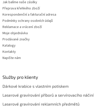
Jak balíme naše zásilky
y
Přeprava křehkého zboží
v
ý
Korespondenční a fakturační adresa
p
Podmínky ochrany osobních údajů
i
Reklamace a vrácení zboží
s
u
Moje objednávka
Prodávané značky
Katalogy
Kontakty
Napište nám
Služby pro klienty
Dárkové krabice s vlastním potiskem
Laserové gravírování příborů a servírovacího náčiní
Laserové gravírování reklamních předmětů