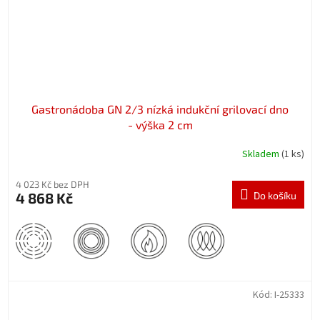
Gastronádoba GN 2/3 nízká indukční grilovací dno
- výška 2 cm
Skladem
(1 ks)
4 023 Kč bez DPH
4 868 Kč
Do košíku
Kód:
I-25333