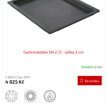
p
r
o
d
u
k
t
ů
Gastronádoba GN 2/3 - výška 2 cm
Skladem
(1 ks)
3 988 Kč bez DPH
4 825 Kč
Do košíku