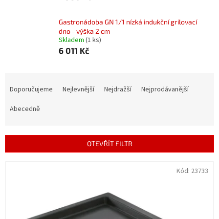
Gastronádoba GN 1/1 nízká indukční grilovací
dno - výška 2 cm
Skladem
(1 ks)
6 011 Kč
Ř
a
Doporučujeme
Nejlevnější
Nejdražší
Nejprodávanější
z
e
Abecedně
n
í
p
OTEVŘÍT FILTR
r
o
V
Kód:
23733
d
ý
u
p
k
i
t
s
ů