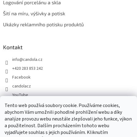
Logování porcelánu a skla
Šití na míru, výšivky a potisk
Ukázky reklamního potisku produktů
Kontakt
info
@
candola.cz
+420 283 853 242
Facebook
candolacz
YouTube
Tento web používá soubory cookie. Používáme cookies,
abychom Vám umožnili pohodlné prohlížení webu a díky
Přijímáme online platby
analýze provozu webu neustále zlepšovali jeho funkce, výkon
a použitelnost. Dalším procházením tohoto webu
vyjadřujete souhlas s jejich používáním. Kliknutím