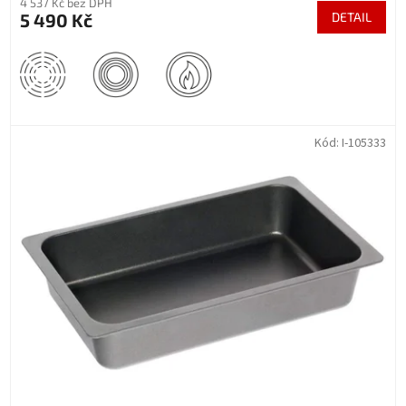
4 537 Kč bez DPH
5 490 Kč
DETAIL
Kód:
I-105333