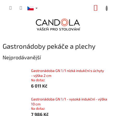
Přejít
NÁKUP
na
obsah
KOŠÍK
Gastronádoby pekáče a plechy
Nejprodávanější
Gastronádoba GN 1/1 nízká indukční s úchyty
- výška 2 cm
Na dotaz
6 011 Kč
Gastronádoba GN 1/1 - vysoká indukční - výška
10 cm
Na dotaz
7 986 Kč