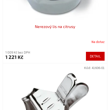
k
t
ů
Nerezový lis na citrusy
Na dotaz
1 009 Kč bez DPH
1 221 Kč
DETAIL
Kód:
41606-01