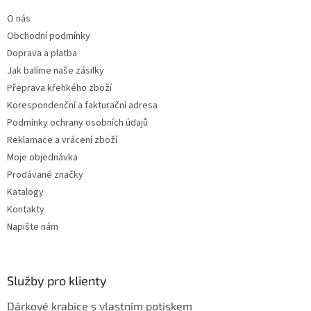
t
í
O nás
í
p
Obchodní podmínky
r
v
Doprava a platba
k
Jak balíme naše zásilky
y
Přeprava křehkého zboží
v
ý
Korespondenční a fakturační adresa
p
Podmínky ochrany osobních údajů
i
Reklamace a vrácení zboží
s
u
Moje objednávka
Prodávané značky
Katalogy
Kontakty
Napište nám
Služby pro klienty
Dárkové krabice s vlastním potiskem