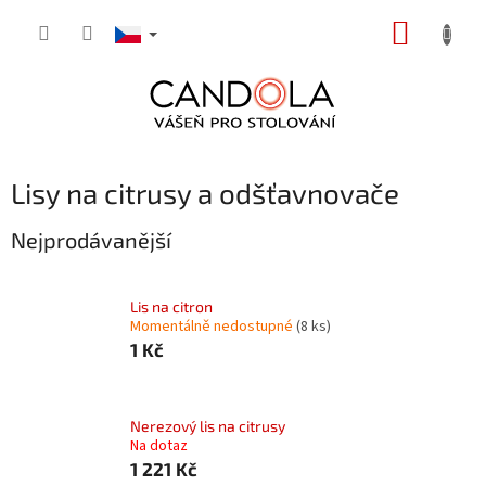
Přejít
NÁKUP
na
obsah
KOŠÍK
Lisy na citrusy a odšťavnovače
Nejprodávanější
Lis na citron
Momentálně nedostupné
(8 ks)
1 Kč
Nerezový lis na citrusy
Na dotaz
1 221 Kč