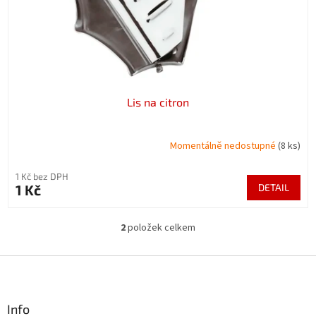
Lis na citron
Momentálně nedostupné
(8 ks)
1 Kč bez DPH
1 Kč
DETAIL
2
položek celkem
O
v
l
Z
á
á
d
p
a
a
Info
c