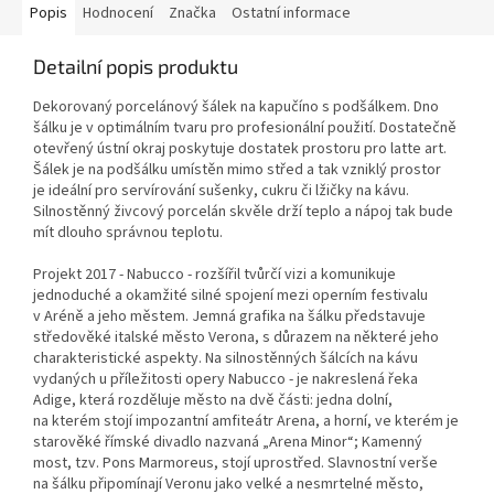
Popis
Hodnocení
Značka
Ostatní informace
Detailní popis produktu
Dekorovaný porcelánový šálek na kapučíno s podšálkem. Dno
šálku je v optimálním tvaru pro profesionální použití. Dostatečně
otevřený ústní okraj poskytuje dostatek prostoru pro latte art.
Šálek je na podšálku umístěn mimo střed a tak vzniklý prostor
je ideální pro servírování sušenky, cukru či lžičky na kávu.
Silnostěnný živcový porcelán skvěle drží teplo a nápoj tak bude
mít dlouho správnou teplotu.
Projekt 2017 - Nabucco - rozšířil tvůrčí vizi a komunikuje
jednoduché a okamžité silné spojení mezi operním festivalu
v Aréně a jeho městem. Jemná grafika na šálku představuje
středověké italské město Verona, s důrazem na některé jeho
charakteristické aspekty. Na silnostěnných šálcích na kávu
vydaných u příležitosti opery Nabucco - je nakreslená řeka
Adige, která rozděluje město na dvě části: jedna dolní,
na kterém stojí impozantní amfiteátr Arena, a horní, ve kterém je
starověké římské divadlo nazvaná „Arena Minor“; Kamenný
most, tzv. Pons Marmoreus, stojí uprostřed. Slavnostní verše
na šálku připomínají Veronu jako velké a nesmrtelné město,