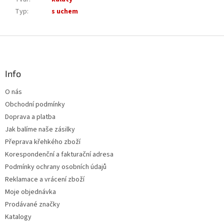
Typ
:
s uchem
Z
á
p
a
Info
t
O nás
í
Obchodní podmínky
Doprava a platba
Jak balíme naše zásilky
Přeprava křehkého zboží
Korespondenční a fakturační adresa
Podmínky ochrany osobních údajů
Reklamace a vrácení zboží
Moje objednávka
Prodávané značky
Katalogy