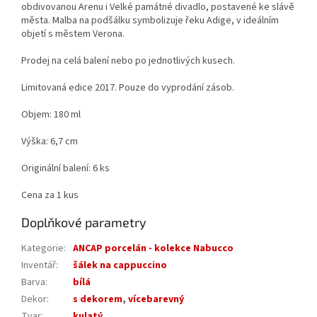
obdivovanou Arenu i Velké památné divadlo, postavené ke slávě
města. Malba na podšálku symbolizuje řeku Adige, v ideálním
objetí s městem Verona.
Prodej na celá balení nebo po jednotlivých kusech.
Limitovaná edice 2017. Pouze do vyprodání zásob.
Objem: 180 ml
Výška: 6,7 cm
Originální balení: 6 ks
Cena za 1 kus
Doplňkové parametry
Kategorie
:
ANCAP porcelán - kolekce Nabucco
Inventář
:
šálek na cappuccino
Barva
:
bílá
Dekor
:
s dekorem
,
vícebarevný
Tvar
:
kulatý