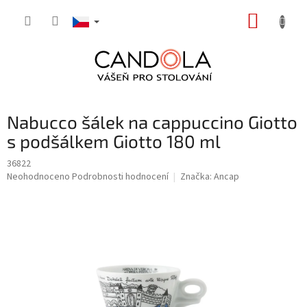
Přejít
NÁKUP
na
obsah
KOŠÍK
Nabucco šálek na cappuccino Giotto
s podšálkem Giotto 180 ml
36822
Průměrné
Neohodnoceno
Podrobnosti hodnocení
Značka:
Ancap
hodnocení
produktu
je
0,0
z
5
hvězdiček.