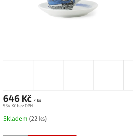
646 Kč
/ ks
534 Kč bez DPH
Měrná
Skladem
(22 ks)
cena: