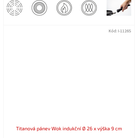
Kód:
I-1126S
Titanová pánev Wok indukční Ø 26 x výška 9 cm