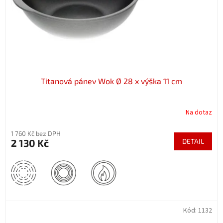
d
u
k
t
ů
Titanová pánev Wok Ø 28 x výška 11 cm
Na dotaz
1 760 Kč bez DPH
2 130 Kč
DETAIL
Kód:
1132