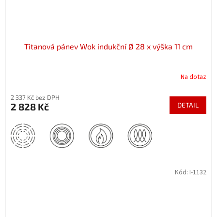
Titanová pánev Wok indukční Ø 28 x výška 11 cm
Na dotaz
2 337 Kč bez DPH
2 828 Kč
DETAIL
Kód:
I-1132