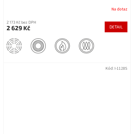
Na dotaz
2 173 Kč bez DPH
2 629 Kč
DETAIL
Kód:
I-1128S