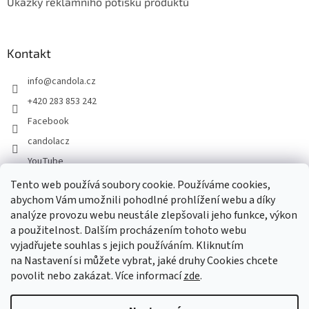
Ukázky reklamního potisku produktů
Kontakt
info
@
candola.cz
+420 283 853 242
Facebook
candolacz
YouTube
Tento web používá soubory cookie. Používáme cookies,
abychom Vám umožnili pohodlné prohlížení webu a díky
Přijímáme online platby
analýze provozu webu neustále zlepšovali jeho funkce, výkon
a použitelnost. Dalším procházením tohoto webu
vyjadřujete souhlas s jejich používáním. Kliknutím
na Nastavení si můžete vybrat, jaké druhy Cookies chcete
povolit nebo zakázat. Více informací
zde
.
Vytvořil Shoptet