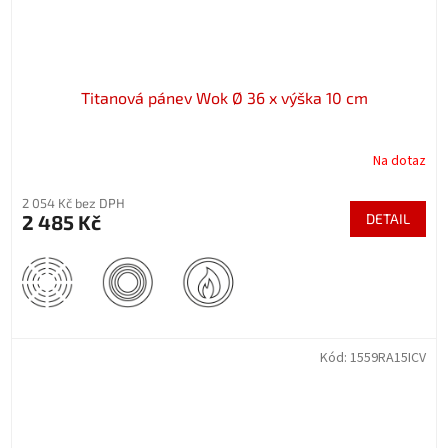
Titanová pánev Wok Ø 36 x výška 10 cm
Na dotaz
2 054 Kč bez DPH
2 485 Kč
DETAIL
Kód:
1559RA15ICV