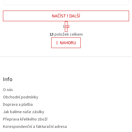
NAČÍST 1 DALŠÍ
S
1
2
t
O
r
13
položek celkem
v
á
l
NAHORU
n
á
k
d
o
v
Z
a
á
c
á
n
í
p
í
p
a
Info
r
t
v
O nás
í
k
Obchodní podmínky
y
v
Doprava a platba
ý
Jak balíme naše zásilky
p
Přeprava křehkého zboží
i
s
Korespondenční a fakturační adresa