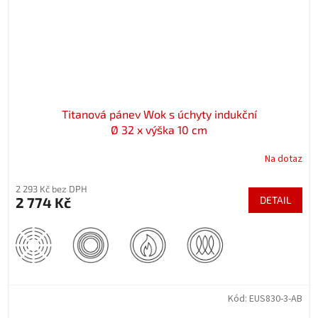
Titanová pánev Wok s úchyty indukční
Ø 32 x výška 10 cm
Na dotaz
2 293 Kč bez DPH
2 774 Kč
DETAIL
Kód:
EUS830-3-AB