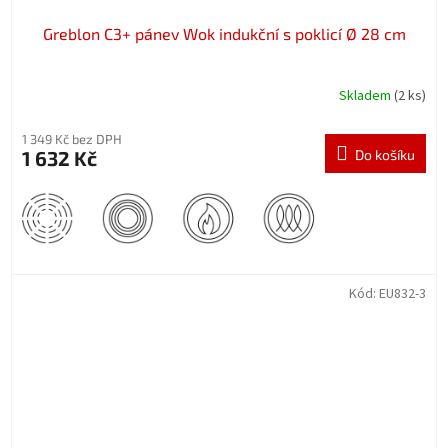
Greblon C3+ pánev Wok indukční s poklicí Ø 28 cm
Skladem
(2 ks)
1 349 Kč bez DPH
1 632 Kč
Do košíku
Kód:
EU832-3