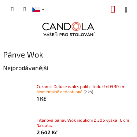
Přejít
NÁKUP
na
obsah
KOŠÍK
P
Pánve Wok
o
s
Nejprodávanější
t
r
a
Ceramic Deluxe wok s poklicí indukční Ø 30 cm
Momentálně nedostupné
(2 ks)
n
1 Kč
n
í
p
a
Titanová pánev Wok indukční Ø 30 x výška 10 cm
Na dotaz
n
2 642 Kč
e