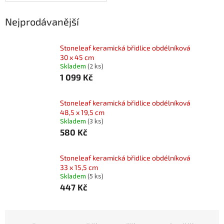
Nejprodávanější
Stoneleaf keramická břidlice obdélníková
30 x 45 cm
Skladem
(2 ks)
1 099 Kč
Stoneleaf keramická břidlice obdélníková
48,5 x 19,5 cm
Skladem
(3 ks)
580 Kč
Stoneleaf keramická břidlice obdélníková
33 x 15,5 cm
Skladem
(5 ks)
447 Kč
Ř