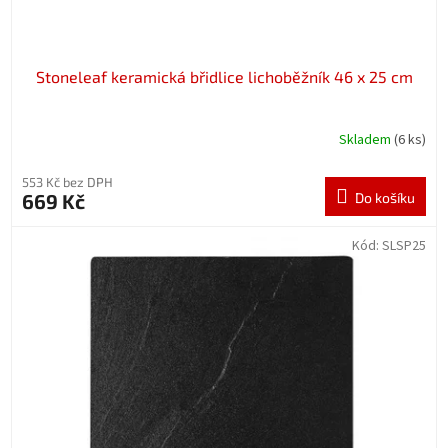
Stoneleaf keramická břidlice lichoběžník 46 x 25 cm
Skladem
(6 ks)
553 Kč bez DPH
669 Kč
Do košíku
Kód:
SLSP25