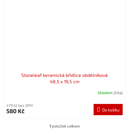
Stoneleaf keramická břidlice obdélníková
48,5 x 19,5 cm
Skladem
(3 ks)
479 Kč bez DPH
580 Kč
Do košíku
7
položek celkem
O