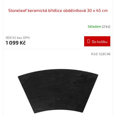
Stoneleaf keramická břidlice obdélníková 30 x 45 cm
Skladem
(2 ks)
908 Kč bez DPH
1 099 Kč
Do košíku
Kód:
SLBC46