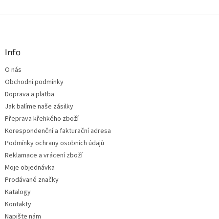
v
l
Z
á
á
d
p
a
a
Info
c
t
í
O nás
í
p
Obchodní podmínky
r
v
Doprava a platba
k
Jak balíme naše zásilky
y
Přeprava křehkého zboží
v
ý
Korespondenční a fakturační adresa
p
Podmínky ochrany osobních údajů
i
Reklamace a vrácení zboží
s
u
Moje objednávka
Prodávané značky
Katalogy
Kontakty
Napište nám