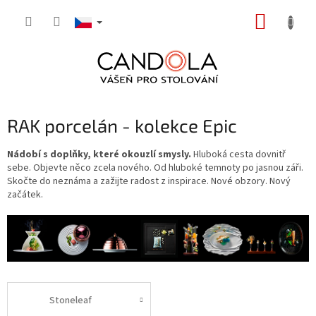
Přejít
NÁKUP
na
obsah
KOŠÍK
RAK porcelán - kolekce Epic
Nádobí s doplňky, které okouzlí smysly.
Hluboká cesta dovnitř
sebe. Objevte něco zcela nového. Od hluboké temnoty po jasnou záři.
Skočte do neznáma a zažijte radost z inspirace. Nové obzory. Nový
začátek.
Stoneleaf