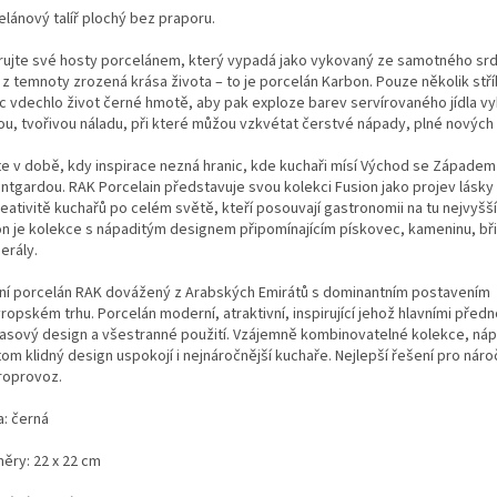
elánový talíř plochý bez praporu.
irujte své hosty porcelánem, který vypadá jako vykovaný ze samotného sr
 z temnoty zrozená krása života – to je porcelán Karbon. Pouze několik stř
ic vdechlo život černé hmotě, aby pak exploze barev servírovaného jídla vyk
ou, tvořivou náladu, při které můžou vzkvétat čerstvé nápady, plné nových 
te v době, kdy inspirace nezná hranic, kde kuchaři mísí Východ se Západem 
antgardou. RAK Porcelain představuje svou kolekci Fusion jako projev lásky
eativitě kuchařů po celém světě, kteří posouvají gastronomii na tu nejvyšš
on je kolekce s nápaditým designem připomínajícím pískovec, kameninu, břid
erály.
lní porcelán RAK dovážený z Arabských Emirátů s dominantním postavením
ropském trhu. Porcelán moderní, atraktivní, inspirující jehož hlavními před
asový design a všestranné použití. Vzájemně kombinovatelné kolekce, náp
tom klidný design uspokojí i nejnáročnější kuchaře. Nejlepší řešení pro nár
roprovoz.
a: černá
ěry: 22 x 22 cm