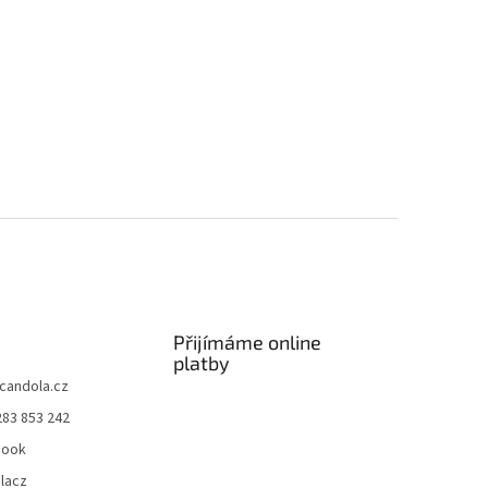
Přijímáme online
platby
candola.cz
283 853 242
book
lacz