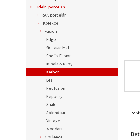
n
Jídelní porcelán
e
RAK porcelán
l
Kolekce
Fusion
Edge
Genesis Mat
Chef's Fusion
Impala & Ruby
Karbon
Lea
Neofusion
Peppery
Shale
Splendour
Popi
Vintage
Woodart
Det
Opulence