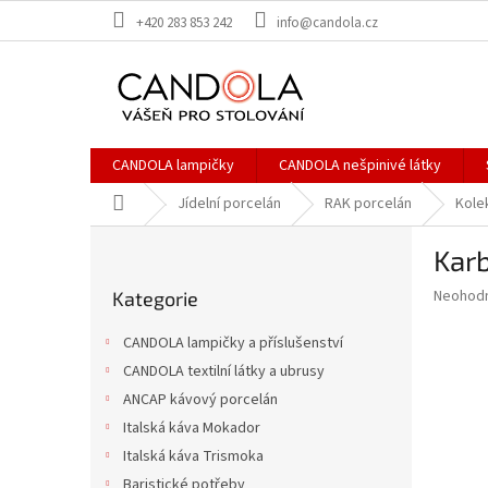
Přejít
+420 283 853 242
info@candola.cz
na
obsah
CANDOLA lampičky
CANDOLA nešpinivé látky
Domů
Jídelní porcelán
RAK porcelán
Kole
P
Karb
o
Přeskočit
s
Průměr
Neohod
Kategorie
kategorie
t
hodnoce
r
produkt
CANDOLA lampičky a příslušenství
a
je
CANDOLA textilní látky a ubrusy
0,0
n
z
ANCAP kávový porcelán
n
5
í
Italská káva Mokador
hvězdič
p
Italská káva Trismoka
a
Baristické potřeby