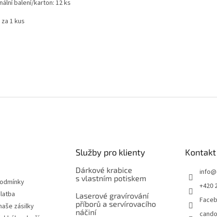
nální balení/karton: 12 ks
 za 1 kus
Služby pro klienty
Kontakt
Dárkové krabice
info
@
s vlastním potiskem
podmínky
+420 
latba
Laserové gravírování
Face
příborů a servírovacího
naše zásilky
náčiní
cando