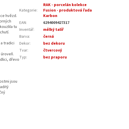
RAK - porcelán kolekce
Kategorie
:
Fusion - produktová řada
dce hvězd.
Karbon
íbrných
EAN
:
6294009427317
ouzlila tu
Inventář
:
mělký talíř
chutí.
Barva
:
černá
a tradici
Dekor
:
bez dekoru
Tvar
:
čtvercový
í úroveň.
Typ
:
bez praporu
lici, dřevo
nostmi jsou
aditý
očný