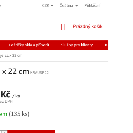
CZK
Čeština
ÍME NAŠE ZÁSILKY
PŘEPRAVA KŘEHKÉHO ZBOŽÍ
Přihlášení
KORESPONDENČNÍ A
NÁKUPNÍ
Prázdný košík
KOŠÍK
Leštičky skla a příborů
Služby pro klienty
Katalogy
je 22 x 22 cm
2 x 22 cm
KRAUSP22
 Kč
/ ks
ez DPH
dem
(135 ks)