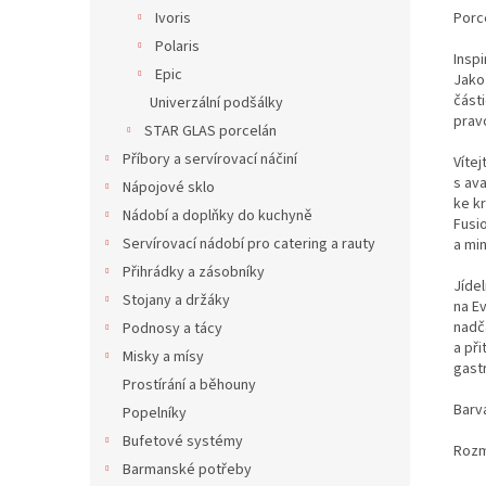
Porc
Ivoris
Polaris
Insp
Epic
Jako
část
Univerzální podšálky
prav
STAR GLAS porcelán
Příbory a servírovací náčiní
Vítej
s av
Nápojové sklo
ke kr
Nádobí a doplňky do kuchyně
Fusi
Servírovací nádobí pro catering a rauty
a min
Přihrádky a zásobníky
Jíde
Stojany a držáky
na Ev
nadč
Podnosy a tácy
a při
Misky a mísy
gast
Prostírání a běhouny
Barv
Popelníky
Bufetové systémy
Rozm
Barmanské potřeby