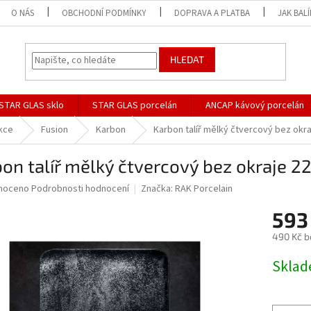
O NÁS
OBCHODNÍ PODMÍNKY
DOPRAVA A PLATBA
JAK BAL
HLEDAT
STAR GLAS sklo
STAR GLAS porcelán
ANCAP kávový porcelán
kce
Fusion
Karbon
Karbon talíř mělký čtvercový bez okra
on talíř mělký čtvercový bez okraje 2
né
noceno
Podrobnosti hodnocení
Značka:
RAK Porcelain
ní
593
u
490 Kč b
Měrná
Skla
cena:
ek.