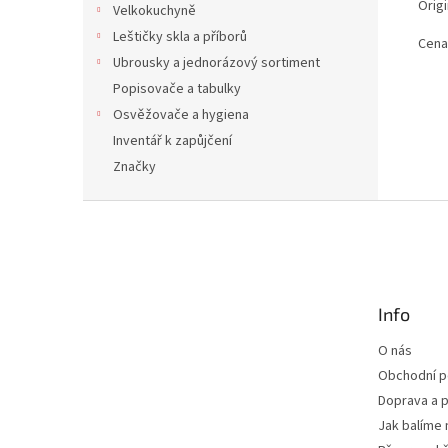
Origi
Velkokuchyně
Leštičky skla a příborů
Cena
Ubrousky a jednorázový sortiment
Popisovače a tabulky
Osvěžovače a hygiena
Inventář k zapůjčení
Značky
Z
á
p
a
t
Info
í
O nás
Obchodní 
Doprava a p
Jak balíme 