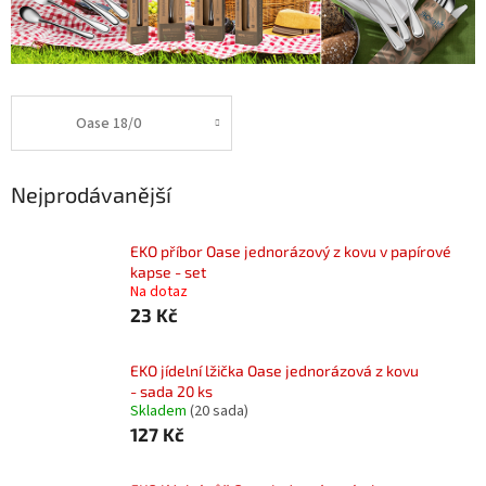
Oase 18/0
Nejprodávanější
EKO příbor Oase jednorázový z kovu v papírové
kapse - set
Na dotaz
23 Kč
EKO jídelní lžička Oase jednorázová z kovu
- sada 20 ks
Skladem
(20 sada)
127 Kč