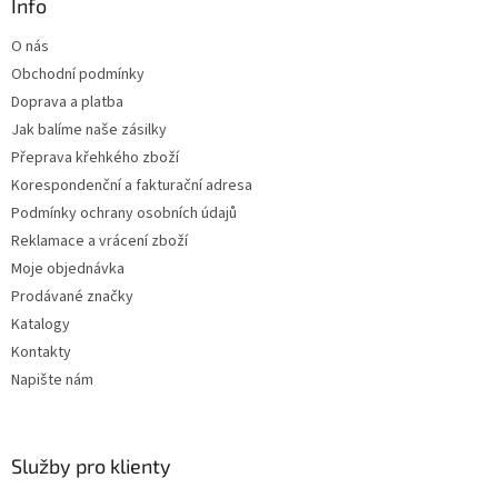
a
Info
c
t
í
O nás
í
p
Obchodní podmínky
r
v
Doprava a platba
k
Jak balíme naše zásilky
y
Přeprava křehkého zboží
v
ý
Korespondenční a fakturační adresa
p
Podmínky ochrany osobních údajů
i
Reklamace a vrácení zboží
s
u
Moje objednávka
Prodávané značky
Katalogy
Kontakty
Napište nám
Služby pro klienty