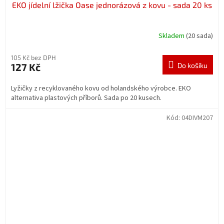
EKO jídelní lžička Oase jednorázová z kovu - sada 20 ks
Skladem
(20 sada)
105 Kč bez DPH
127 Kč
Do košíku
Lyžičky z recyklovaného kovu od holandského výrobce. EKO
alternativa plastových příborů. Sada po 20 kusech.
Kód:
04DIVM207