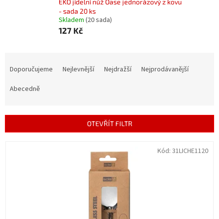
EKO jídelní nůž Oase jednorázový z kovu
- sada 20 ks
Skladem
(20 sada)
127 Kč
Ř
a
Doporučujeme
Nejlevnější
Nejdražší
Nejprodávanější
z
e
Abecedně
n
í
p
OTEVŘÍT FILTR
r
o
V
Kód:
31LICHE1120
d
ý
u
p
k
i
t
s
ů
p
r