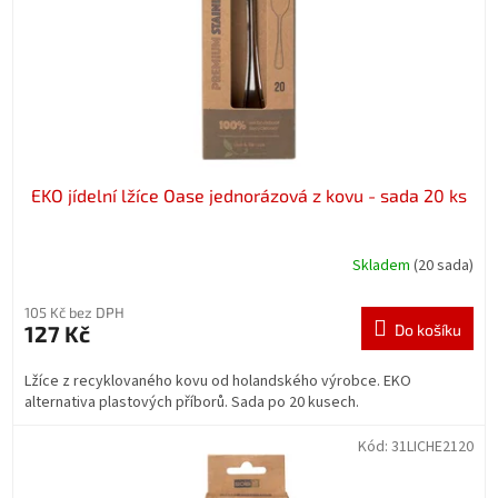
o
d
u
k
t
ů
EKO jídelní lžíce Oase jednorázová z kovu - sada 20 ks
Skladem
(20 sada)
105 Kč bez DPH
127 Kč
Do košíku
Lžíce z recyklovaného kovu od holandského výrobce. EKO
alternativa plastových příborů. Sada po 20 kusech.
Kód:
31LICHE2120