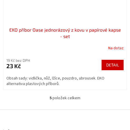
EKO příbor Oase jednorázový z kovu v papírové kapse
- set
Na dotaz
19 Kč bez DPH
23 Kč
DETAIL
Obsah sady: vidlička, nůž, lžíce, pouzdro, ubrousek. EKO
alternativa plastových příborů.
5
položek celkem
O
v
l
Z
á
á
d
p
a