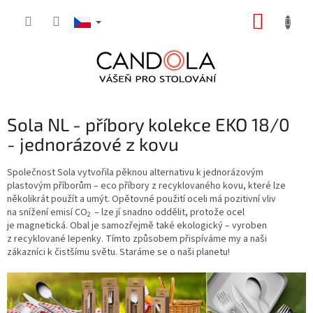
Přejít
NÁKUP
na
obsah
KOŠÍK
Sola NL - příbory kolekce EKO 18/0
- jednorázové z kovu
Společnost Sola vytvořila pěknou alternativu k jednorázovým
plastovým příborům – eco příbory z recyklovaného kovu, které lze
několikrát použít a umýt. Opětovné použití oceli má pozitivní vliv
na snížení emisí
CO
– lze jí snadno oddělit, protože ocel
2
je magnetická. Obal je samozřejmě také ekologický – vyroben
z recyklované lepenky. Tímto způsobem přispíváme my a naši
zákazníci k čistšímu světu. Staráme se o naši planetu!