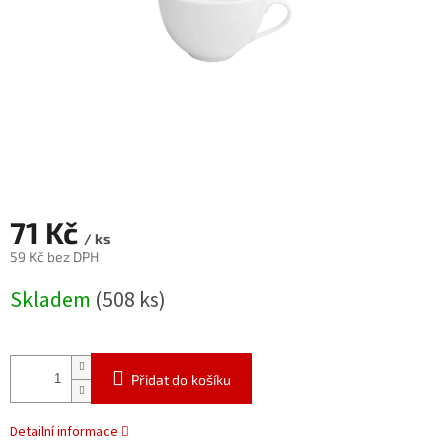
71 Kč
/ ks
59 Kč bez DPH
Měrná
Skladem
(508 ks)
cena:
Přidat do košíku
Detailní informace