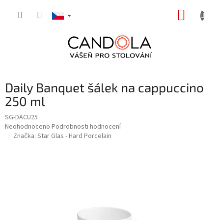
Přejít
NÁKUP
na
obsah
KOŠÍK
Daily Banquet šálek na cappuccino
250 ml
SG-DACU25
Průměrné
Neohodnoceno
Podrobnosti hodnocení
hodnocení
Značka:
Star Glas - Hard Porcelain
produktu
je
0,0
z
5
hvězdiček.