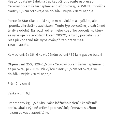
Nestohovatelný šálek na čaj, kapučíno, dvojité espresso.
Celkový objem šálku naplněného až po okraj, je 250 ml. Při výšce
hladiny 1,5 cm od okraje se do šálku vejde 220 ml nápoje.
Porcelán Star Glas odolá nejen mikrovlnkám a myčkám, ale
i poněkud hrubšímu zacházení. Tento typ porcelánu je extrémně
tvrdý a odolný. Na rozdíl od jemného kostního porcelánu, který
se vypaluje při teplotách kolem 900 °C, je tvrdý porcelán Star
Glas při konečné fázi vypalován při teplotách mezi
1350 - 1400 °C.
Ks v balení: 6 / 36 - 6 ks v běžném balení / 36 ks v gastro balení
Objem v ml: 250 / 220 - 1,5 cm - Celkový objem šálku naplněného
až po okraj, je 250 ml. Při výšce hladiny 1,5 cm od okraje se
do šálku vejde 220 ml nápoje
Průměr v cm: 9
Výška v cm: 6,8
Hmotnost v kg: 1,5 / 6 ks - Váha běžného balení 6 ks včetně
obalu. Obal a výplně určené pro zasílání přepravní službou
nejsou ve váze započítány.