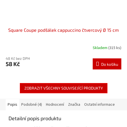
Square Coupe podšálek cappuccino čtvercový Ø 15 cm
Skladem
(315 ks)
48 Kč bez DPH
58 Kč
Do košíku
ZOBRAZIT VŠECHNY SOUVISEJÍCÍ PRODUKTY
Popis
Podobné (4)
Hodnocení
Značka
Ostatní informace
Detailní popis produktu