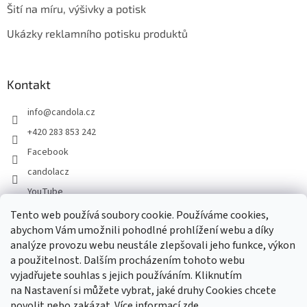
Šití na míru, výšivky a potisk
Ukázky reklamního potisku produktů
Kontakt
info
@
candola.cz
+420 283 853 242
Facebook
candolacz
YouTube
Tento web používá soubory cookie. Používáme cookies,
abychom Vám umožnili pohodlné prohlížení webu a díky
Přijímáme online platby
analýze provozu webu neustále zlepšovali jeho funkce, výkon
a použitelnost. Dalším procházením tohoto webu
vyjadřujete souhlas s jejich používáním. Kliknutím
na Nastavení si můžete vybrat, jaké druhy Cookies chcete
povolit nebo zakázat. Více informací
zde
.