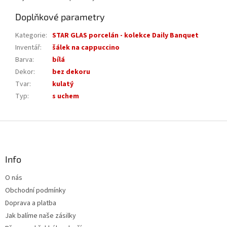
Doplňkové parametry
Kategorie
:
STAR GLAS porcelán - kolekce Daily Banquet
Inventář
:
šálek na cappuccino
Barva
:
bílá
Dekor
:
bez dekoru
Tvar
:
kulatý
Typ
:
s uchem
Z
á
p
a
Info
t
O nás
í
Obchodní podmínky
Doprava a platba
Jak balíme naše zásilky