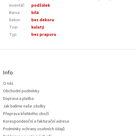
Inventář
:
podšálek
Barva
:
bílá
Dekor
:
bez dekoru
Tvar
:
kulatý
Typ
:
bez praporu
Z
á
p
a
Info
t
O nás
í
Obchodní podmínky
Doprava a platba
Jak balíme naše zásilky
Přeprava křehkého zboží
Korespondenční a fakturační adresa
Podmínky ochrany osobních údajů