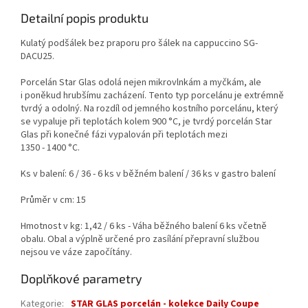
Detailní popis produktu
Kulatý podšálek bez praporu pro šálek na cappuccino SG-
DACU25.
Porcelán Star Glas odolá nejen mikrovlnkám a myčkám, ale
i poněkud hrubšímu zacházení. Tento typ porcelánu je extrémně
tvrdý a odolný. Na rozdíl od jemného kostního porcelánu, který
se vypaluje při teplotách kolem 900 °C, je tvrdý porcelán Star
Glas při konečné fázi vypalován při teplotách mezi
1350 - 1400 °C.
Ks v balení: 6 / 36 - 6 ks v běžném balení / 36 ks v gastro balení
Průměr v cm: 15
Hmotnost v kg: 1,42 / 6 ks - Váha běžného balení 6 ks včetně
obalu. Obal a výplně určené pro zasílání přepravní službou
nejsou ve váze započítány.
Doplňkové parametry
Kategorie
:
STAR GLAS porcelán - kolekce Daily Coupe