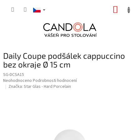
Přejít
NÁKUP
na
obsah
KOŠÍK
Daily Coupe podšálek cappuccino
bez okraje Ø 15 cm
SG-DCSA15
Průměrné
Neohodnoceno
Podrobnosti hodnocení
hodnocení
Značka:
Star Glas - Hard Porcelain
produktu
je
0,0
z
5
hvězdiček.