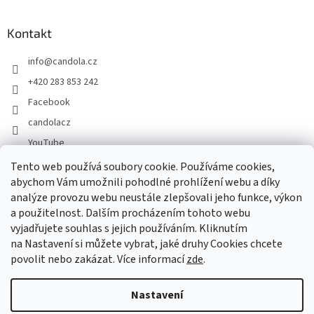
Kontakt
info
@
candola.cz
+420 283 853 242
Facebook
candolacz
YouTube
Tento web používá soubory cookie. Používáme cookies,
abychom Vám umožnili pohodlné prohlížení webu a díky
Přijímáme online platby
analýze provozu webu neustále zlepšovali jeho funkce, výkon
a použitelnost. Dalším procházením tohoto webu
vyjadřujete souhlas s jejich používáním. Kliknutím
na Nastavení si můžete vybrat, jaké druhy Cookies chcete
povolit nebo zakázat. Více informací
zde
.
Vytvořil Shoptet
Nastavení