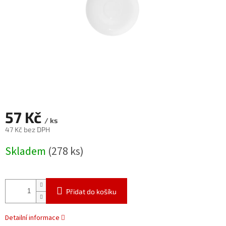
57 Kč
/ ks
47 Kč bez DPH
Měrná
Skladem
(278 ks)
cena:
Přidat do košíku
Detailní informace