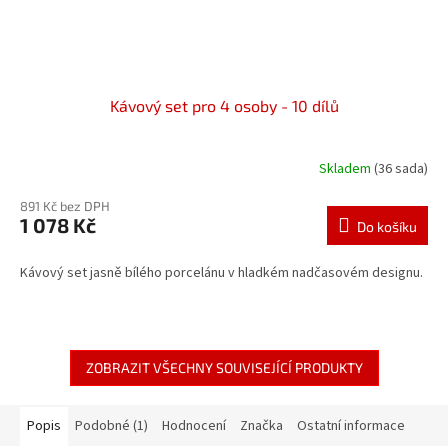
Kávový set pro 4 osoby - 10 dílů
Skladem
(36 sada)
891 Kč bez DPH
1 078 Kč
Do košíku
Kávový set jasně bílého porcelánu v hladkém nadčasovém designu.
ZOBRAZIT VŠECHNY SOUVISEJÍCÍ PRODUKTY
Popis
Podobné (1)
Hodnocení
Značka
Ostatní informace