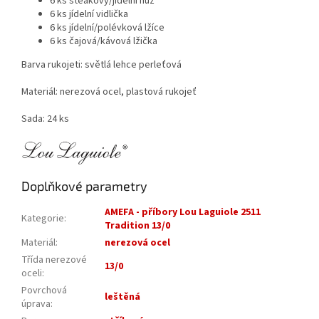
6 ks steakový/jídelní nůž
6 ks jídelní vidlička
6 ks jídelní/polévková lžíce
6 ks čajová/kávová lžička
Barva rukojeti: světlá lehce perleťová
Materiál: nerezová ocel, plastová rukojeť
Sada: 24 ks
Doplňkové parametry
AMEFA - příbory Lou Laguiole 2511
Kategorie
:
Tradition 13/0
Materiál
:
nerezová ocel
Třída nerezové
13/0
oceli
:
Povrchová
leštěná
úprava
: