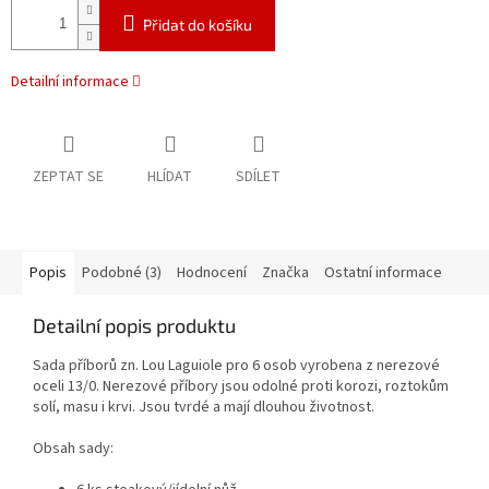
Přidat do košíku
Detailní informace
ZEPTAT SE
HLÍDAT
SDÍLET
Popis
Podobné (3)
Hodnocení
Značka
Ostatní informace
Detailní popis produktu
Sada příborů zn. Lou Laguiole pro 6 osob vyrobena z nerezové
oceli 13/0. Nerezové příbory jsou odolné proti korozi, roztokům
solí, masu i krvi. Jsou tvrdé a mají dlouhou životnost.
Obsah sady: