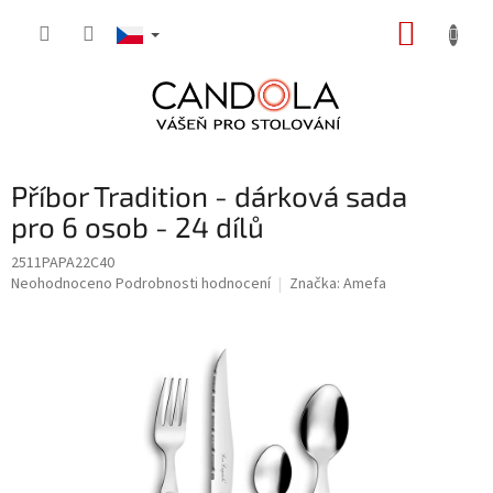
Přejít
NÁKUP
na
obsah
KOŠÍK
Příbor Tradition - dárková sada
pro 6 osob - 24 dílů
2511PAPA22C40
Průměrné
Neohodnoceno
Podrobnosti hodnocení
Značka:
Amefa
hodnocení
produktu
je
0,0
z
5
hvězdiček.