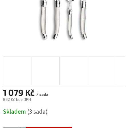
1 079 Kč
/ sada
892 Kč bez DPH
Měrná
Skladem
(3 sada)
cena: