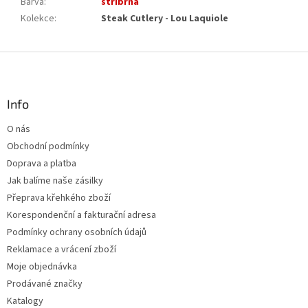
Barva
:
stříbrná
Kolekce
:
Steak Cutlery - Lou Laquiole
Z
á
p
a
Info
t
O nás
í
Obchodní podmínky
Doprava a platba
Jak balíme naše zásilky
Přeprava křehkého zboží
Korespondenční a fakturační adresa
Podmínky ochrany osobních údajů
Reklamace a vrácení zboží
Moje objednávka
Prodávané značky
Katalogy