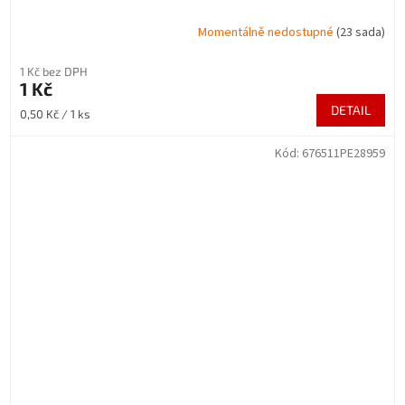
Momentálně nedostupné
(23 sada)
1 Kč bez DPH
1 Kč
DETAIL
Měrná
0,50 Kč / 1 ks
cena:
Kód:
676511PE28959