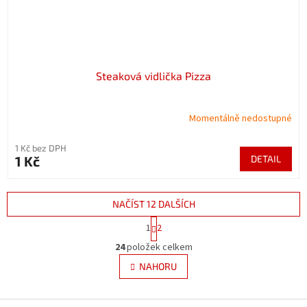
Steaková vidlička Pizza
Momentálně nedostupné
1 Kč bez DPH
1 Kč
DETAIL
NAČÍST 12 DALŠÍCH
S
1
2
t
O
r
24
položek celkem
v
á
l
NAHORU
n
á
k
d
o
v
Z
a