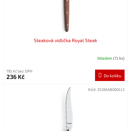
Steaková vidlička Royal Steak
Skladem
(71 ks)
195 Kč bez DPH
236 Kč
Do košíku
Kód:
2520AAB000113