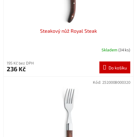
t
ů
Steakový nůž Royal Steak
Skladem
(34 ks)
195 Kč bez DPH
236 Kč
Do košíku
Kód:
252000B000320