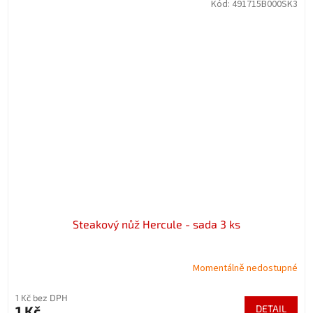
Kód:
491715B000SK3
Steakový nůž Hercule - sada 3 ks
Momentálně nedostupné
1 Kč bez DPH
1 Kč
DETAIL