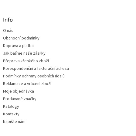
á
c
á
n
í
p
í
p
a
Info
r
t
v
O nás
í
k
Obchodní podmínky
y
v
Doprava a platba
ý
Jak balíme naše zásilky
p
Přeprava křehkého zboží
i
s
Korespondenční a fakturační adresa
u
Podmínky ochrany osobních údajů
Reklamace a vrácení zboží
Moje objednávka
Prodávané značky
Katalogy
Kontakty
Napište nám