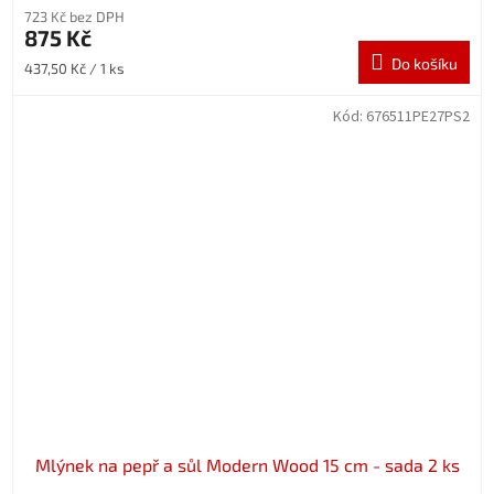
723 Kč bez DPH
875 Kč
Do košíku
Měrná
437,50 Kč / 1 ks
cena:
Kód:
676511PE27PS2
Mlýnek na pepř a sůl Modern Wood 15 cm - sada 2 ks