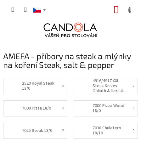
Přejít
NÁKUP
na
obsah
KOŠÍK
AMEFA - příbory na steak a mlýnky
na koření Steak, salt & pepper
4916/4917 XXL
2520 Royal Steak
Steak Knives
13/0
Goliath & Hercule 13/0
7000 Pizza Wood
7000 Pizza 18/0
18/0
7038 Chuletero
7025 Steak 13/0
18/10