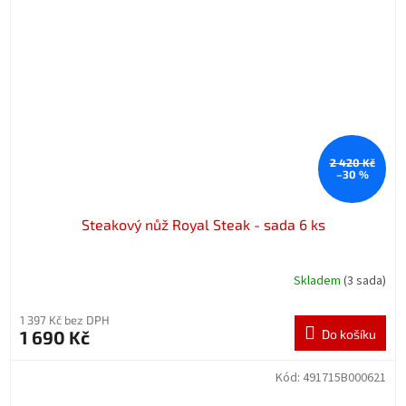
2 420 Kč
–30 %
Steakový nůž Royal Steak - sada 6 ks
Skladem
(3 sada)
1 397 Kč bez DPH
1 690 Kč
Do košíku
Kód:
491715B000621