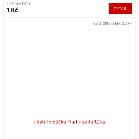
1 Kč bez DPH
1 Kč
DETAIL
Kód:
090000BXCCAF7
Jídelní vidlička Filet - sada 12 ks