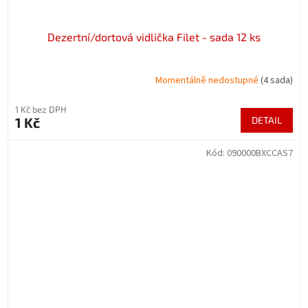
Dezertní/dortová vidlička Filet - sada 12 ks
Momentálně nedostupné
(4 sada)
1 Kč bez DPH
1 Kč
DETAIL
Kód:
090000BXCCAS7