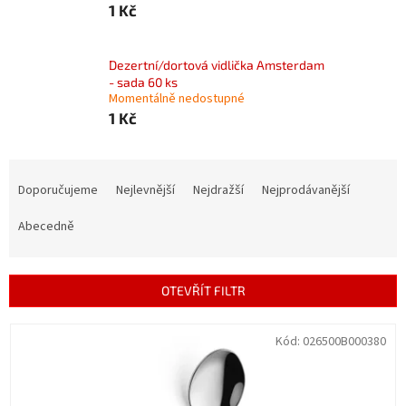
1 Kč
Dezertní/dortová vidlička Amsterdam
- sada 60 ks
Momentálně nedostupné
1 Kč
Ř
a
Doporučujeme
Nejlevnější
Nejdražší
Nejprodávanější
z
e
Abecedně
n
í
p
OTEVŘÍT FILTR
r
o
V
Kód:
026500B000380
d
ý
u
p
k
i