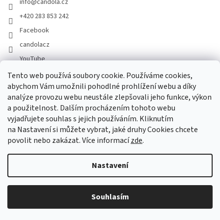
info
@
candola.cz
+420 283 853 242
Facebook
candolacz
YouTube
Tento web používá soubory cookie. Používáme cookies,
abychom Vám umožnili pohodlné prohlížení webu a díky
Přijímáme online platby
analýze provozu webu neustále zlepšovali jeho funkce, výkon
a použitelnost. Dalším procházením tohoto webu
vyjadřujete souhlas s jejich používáním. Kliknutím
na Nastavení si můžete vybrat, jaké druhy Cookies chcete
povolit nebo zakázat. Více informací
zde
.
Vytvořil Shoptet
Nastavení
Copyright 2026
GASTRO HOLDING CANDOLA, s. r. o.
. Všechna
Souhlasím
práva vyhrazena.
Upravit nastavení cookies