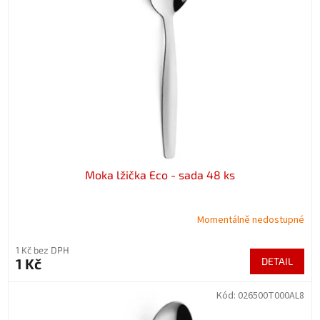
t
s
ů
p
r
o
d
u
k
t
ů
Moka lžička Eco - sada 48 ks
Momentálně nedostupné
1 Kč bez DPH
1 Kč
DETAIL
Kód:
026500T000AL8