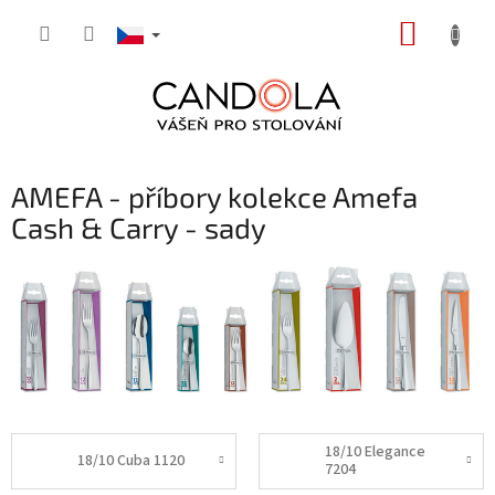
Přejít
NÁKUP
na
obsah
KOŠÍK
AMEFA - příbory kolekce Amefa
Cash & Carry - sady
18/10 Elegance
18/10 Cuba 1120
7204