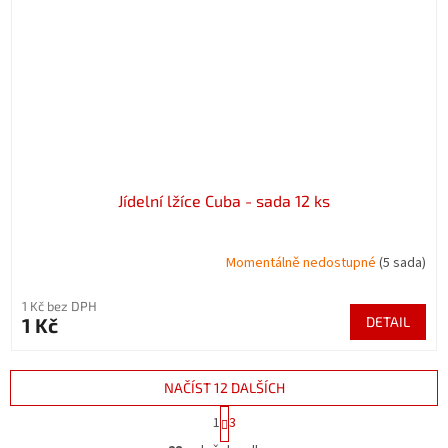
Jídelní lžíce Cuba - sada 12 ks
Momentálně nedostupné
(5 sada)
1 Kč bez DPH
1 Kč
DETAIL
NAČÍST 12 DALŠÍCH
S
1
3
t
O
r