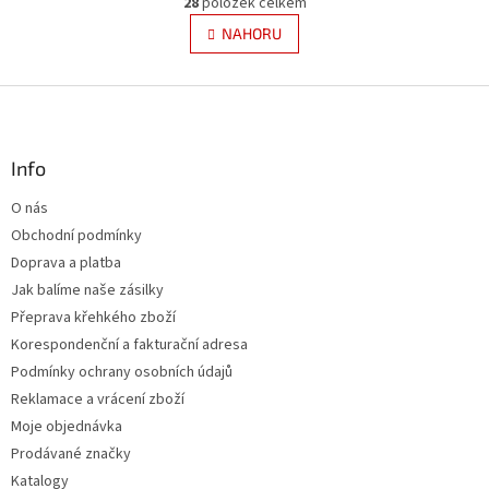
28
položek celkem
v
á
l
NAHORU
n
á
k
d
o
v
Z
a
á
c
á
n
í
p
í
p
a
Info
r
t
v
O nás
í
k
Obchodní podmínky
y
v
Doprava a platba
ý
Jak balíme naše zásilky
p
Přeprava křehkého zboží
i
s
Korespondenční a fakturační adresa
u
Podmínky ochrany osobních údajů
Reklamace a vrácení zboží
Moje objednávka
Prodávané značky
Katalogy