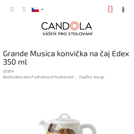
Přejít
NÁKUP
na
obsah
KOŠÍK
Grande Musica konvička na čaj Edex
350 ml
35954
Průměrné
Neohodnoceno
Podrobnosti hodnocení
Značka:
Ancap
hodnocení
produktu
je
0,0
z
5
hvězdiček.