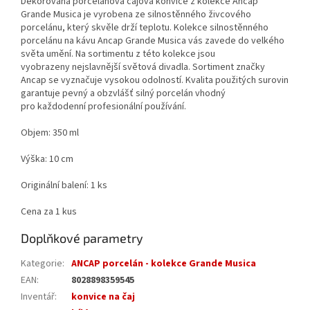
Dekorovaná porcelánová čajová konvice z kolekce Ancap
Grande Musica je vyrobena ze silnostěnného živcového
porcelánu, který skvěle drží teplotu. Kolekce silnostěnného
porcelánu na kávu Ancap Grande Musica vás zavede do velkého
světa umění. Na sortimentu z této kolekce jsou
vyobrazeny nejslavnější světová divadla. Sortiment značky
Ancap se vyznačuje vysokou odolností. Kvalita použitých surovin
garantuje pevný a obzvlášť silný porcelán vhodný
pro každodenní profesionální používání.
Objem: 350 ml
Výška: 10 cm
Originální balení: 1 ks
Cena za 1 kus
Doplňkové parametry
Kategorie
:
ANCAP porcelán - kolekce Grande Musica
EAN
:
8028898359545
Inventář
:
konvice na čaj