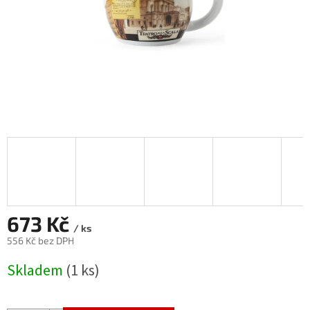
673 Kč
/ ks
556 Kč bez DPH
Měrná
Skladem
(1 ks)
cena: