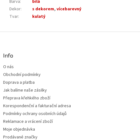
Barva
:
bílá
Dekor
:
s dekorem
,
vícebarevný
Tvar
:
kulatý
Z
á
p
a
Info
t
O nás
í
Obchodní podmínky
Doprava a platba
Jak balíme naše zásilky
Přeprava křehkého zboží
Korespondenční a fakturační adresa
Podmínky ochrany osobních údajů
Reklamace a vrácení zboží
Moje objednávka
Prodávané značky