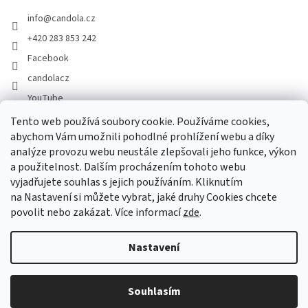
info
@
candola.cz
+420 283 853 242
Facebook
candolacz
YouTube
Tento web používá soubory cookie. Používáme cookies,
abychom Vám umožnili pohodlné prohlížení webu a díky
Přijímáme online platby
analýze provozu webu neustále zlepšovali jeho funkce, výkon
a použitelnost. Dalším procházením tohoto webu
vyjadřujete souhlas s jejich používáním. Kliknutím
na Nastavení si můžete vybrat, jaké druhy Cookies chcete
povolit nebo zakázat. Více informací
zde
.
Vytvořil Shoptet
Nastavení
Copyright 2026
GASTRO HOLDING CANDOLA, s. r. o.
. Všechna
Souhlasím
práva vyhrazena.
Upravit nastavení cookies