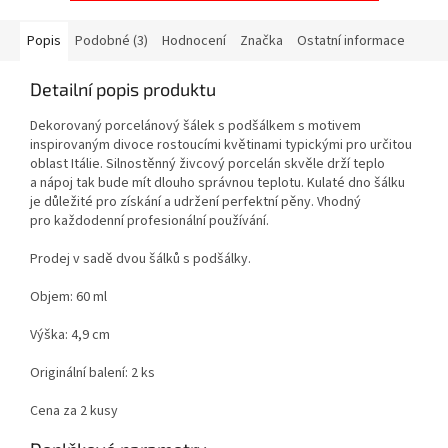
Popis
Podobné (3)
Hodnocení
Značka
Ostatní informace
Detailní popis produktu
Dekorovaný porcelánový šálek s podšálkem s motivem
inspirovaným divoce rostoucími květinami typickými pro určitou
oblast Itálie. Silnostěnný živcový porcelán skvěle drží teplo
a nápoj tak bude mít dlouho správnou teplotu. Kulaté dno šálku
je důležité pro získání a udržení perfektní pěny. Vhodný
pro každodenní profesionální používání.
Prodej v sadě dvou šálků s podšálky.
Objem: 60 ml
Výška: 4,9 cm
Originální balení: 2 ks
Cena za 2 kusy