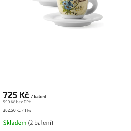
725 Kč
/ balení
599 Kč bez DPH
Měrná
362,50 Kč / 1 ks
cena:
Skladem
(2 balení)