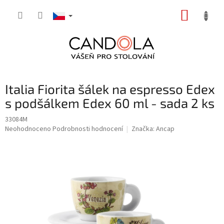
Přejít
NÁKUP
na
obsah
KOŠÍK
Italia Fiorita šálek na espresso Edex
s podšálkem Edex 60 ml - sada 2 ks
33084M
Průměrné
Neohodnoceno
Podrobnosti hodnocení
Značka:
Ancap
hodnocení
produktu
je
0,0
z
5
hvězdiček.