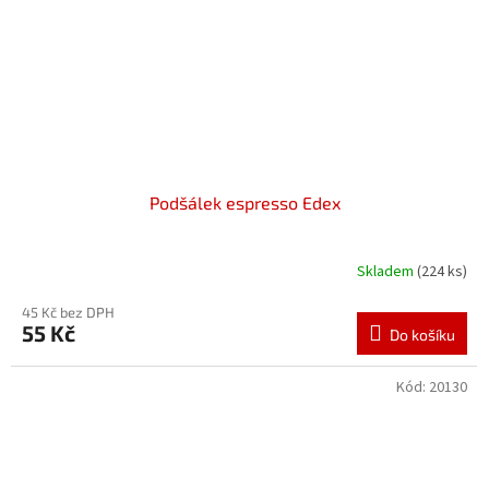
Podšálek espresso Edex
Skladem
(224 ks)
45 Kč bez DPH
55 Kč
Do košíku
Kód:
20130