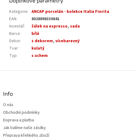
Doplňkové parametry
Kategorie
:
ANCAP porcelán - kolekce Italia Fiorita
EAN
:
8028898330841
Inventář
:
šálek na espresso
,
sada
Barva
:
bílá
Dekor
:
s dekorem
,
vícebarevný
Tvar
:
kulatý
Typ
:
s uchem
Z
á
p
a
Info
t
O nás
í
Obchodní podmínky
Doprava a platba
Jak balíme naše zásilky
Přeprava křehkého zboží