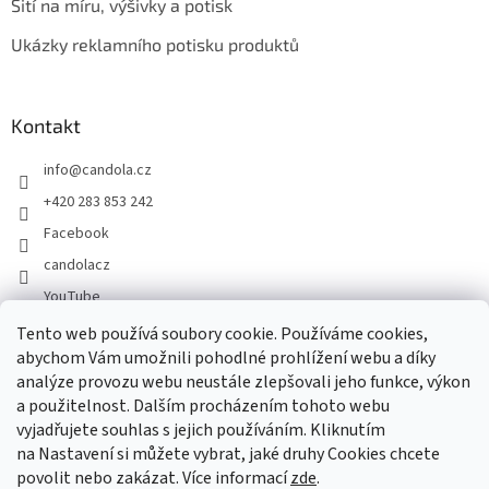
Šití na míru, výšivky a potisk
Ukázky reklamního potisku produktů
Kontakt
info
@
candola.cz
+420 283 853 242
Facebook
candolacz
YouTube
Tento web používá soubory cookie. Používáme cookies,
abychom Vám umožnili pohodlné prohlížení webu a díky
Přijímáme online platby
analýze provozu webu neustále zlepšovali jeho funkce, výkon
a použitelnost. Dalším procházením tohoto webu
vyjadřujete souhlas s jejich používáním. Kliknutím
na Nastavení si můžete vybrat, jaké druhy Cookies chcete
povolit nebo zakázat. Více informací
zde
.