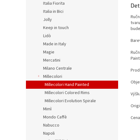
Italia Fiorita
Det
Italia in Bici
Ručn
Jolly
tvaru
Keep in touch
bude
Lidò
Bare
Made in Italy
Magie
Ručn
Pain
Mercatini
Milano Centrale
Prod
Millecolori
Obje
Millecolori Hand Painted
Millecolori Colored Rims
Výšk
Millecolori Evolution Spirale
Origi
Mimì
Mondo Caffè
Cena
Nabucco
Napoli