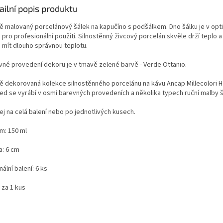
ailní popis produktu
ě malovaný porcelánový šálek na kapučíno s podšálkem. Dno šálku je v opt
 pro profesionální použití. Silnostěnný živcový porcelán skvěle drží teplo a
 mít dlouho správnou teplotu.
vné provedení dekoru je v tmavě zelené barvě - Verde Ottanio.
ě dekorovaná kolekce silnostěnného porcelánu na kávu Ancap Millecolori 
ted se vyrábí v osmi barevných provedeních a několika typech ruční malby 
ej na celá balení nebo po jednotlivých kusech.
m: 150 ml
a: 6 cm
nální balení: 6 ks
 za 1 kus