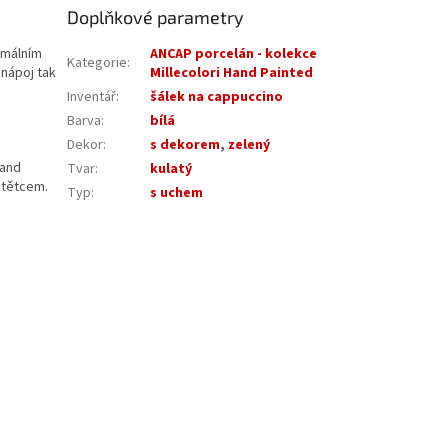
Doplňkové parametry
imálním
ANCAP porcelán - kolekce
Kategorie
:
 nápoj tak
Millecolori Hand Painted
Inventář
:
šálek na cappuccino
Barva
:
bílá
Dekor
:
s dekorem
,
zelený
Hand
Tvar
:
kulatý
štětcem.
Typ
:
s uchem