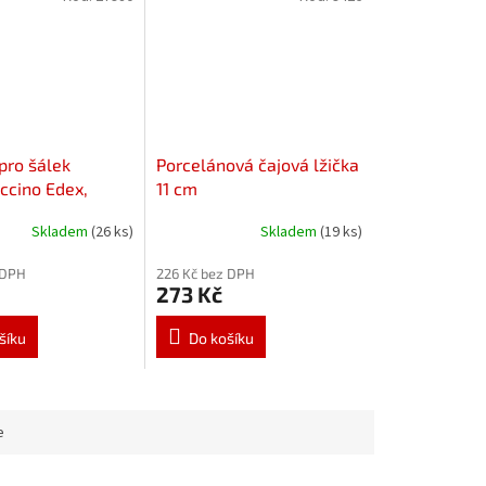
pro šálek
Porcelánová čajová lžička
ccino Edex,
11 cm
erona
Skladem
(26 ks)
Skladem
(19 ks)
 DPH
226 Kč bez DPH
273 Kč
šíku
Do košíku
e