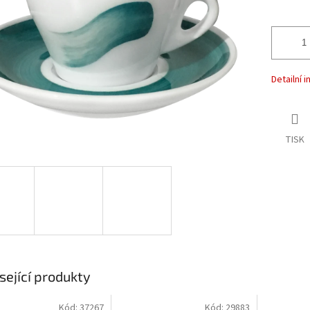
ek.
Detailní 
TISK
sející produkty
Kód:
37267
Kód:
29883