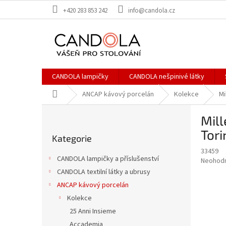
Přejít
+420 283 853 242
info@candola.cz
na
obsah
CANDOLA lampičky
CANDOLA nešpinivé látky
Domů
ANCAP kávový porcelán
Kolekce
Mi
P
Mill
o
Přeskočit
s
Tori
Kategorie
kategorie
t
33459
r
CANDOLA lampičky a příslušenství
Průměr
Neohod
a
hodnoce
CANDOLA textilní látky a ubrusy
n
produkt
ANCAP kávový porcelán
n
je
í
Kolekce
0,0
z
p
25 Anni Insieme
5
a
Accademia