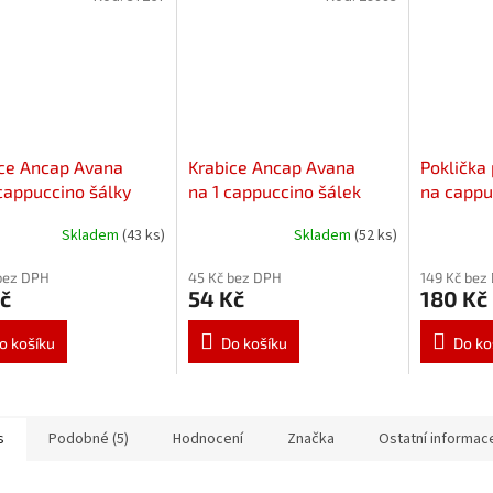
ce Ancap Avana
Krabice Ancap Avana
Poklička 
cappuccino šálky
na 1 cappuccino šálek
na cappu
šálky
s podšálkem
Torino, V
Skladem
(43 ks)
Skladem
(52 ks)
bez DPH
45 Kč bez DPH
149 Kč bez
č
54 Kč
180 Kč
o košíku
Do košíku
Do ko
s
Podobné (5)
Hodnocení
Značka
Ostatní informac