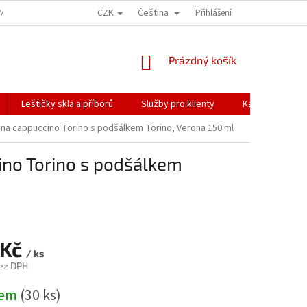
CZK
Čeština
ÍME NAŠE ZÁSILKY
PŘEPRAVA KŘEHKÉHO ZBOŽÍ
Přihlášení
KORESPONDENČNÍ A
NÁKUPNÍ
Prázdný košík
KOŠÍK
Leštičky skla a příborů
Služby pro klienty
Katalogy
k na cappuccino Torino s podšálkem Torino, Verona 150 ml
ino Torino s podšálkem
 Kč
/ ks
ez DPH
dem
(30 ks)