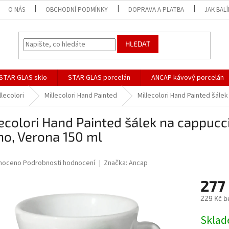
O NÁS
OBCHODNÍ PODMÍNKY
DOPRAVA A PLATBA
JAK BAL
HLEDAT
STAR GLAS sklo
STAR GLAS porcelán
ANCAP kávový porcelán
llecolori
Millecolori Hand Painted
Millecolori Hand Painted šále
ecolori Hand Painted šálek na cappucc
no, Verona 150 ml
né
noceno
Podrobnosti hodnocení
Značka:
Ancap
ní
277
u
229 Kč b
Měrná
Skla
cena: