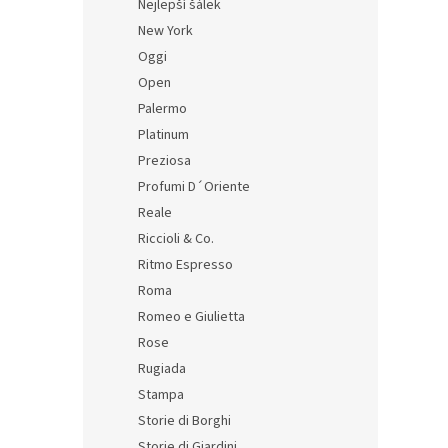
Nejlepší šálek
New York
Oggi
Open
Palermo
Platinum
Preziosa
Profumi D´Oriente
Reale
Riccioli & Co.
Ritmo Espresso
Roma
Romeo e Giulietta
Rose
Rugiada
Stampa
Storie di Borghi
Storie di Giardini