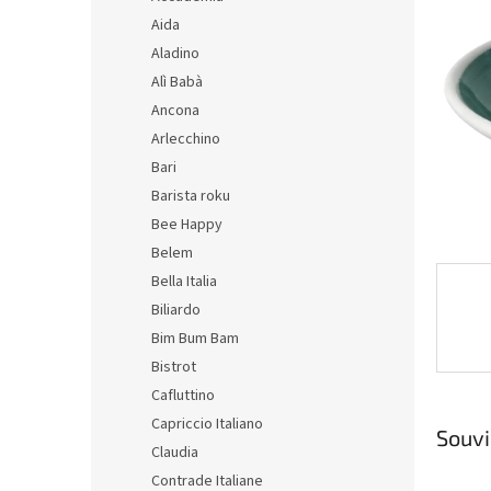
hvězdič
n
Aida
e
Aladino
l
Alì Babà
Ancona
Arlecchino
Bari
Barista roku
Bee Happy
Belem
Bella Italia
Biliardo
Bim Bum Bam
Bistrot
Cafluttino
Capriccio Italiano
Souvi
Claudia
Contrade Italiane