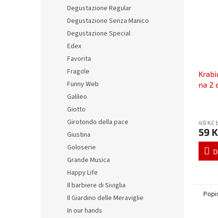
Degustazione Regular
Degustazione Senza Manico
Degustazione Special
Edex
Favorita
Fragole
Krabi
Funny Web
na 2 
s pod
Galileo
Giotto
Girotondo della pace
49 Kč 
59 K
Giustina
Goloserie
D
Grande Musica
Happy Life
Il barbiere di Siviglia
Popi
Il Giardino delle Meraviglie
In our hands