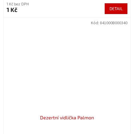
1 Kč bez DPH
1 Kč
DETAIL
Kód:
841000B000340
Dezertní vidlička Palmon