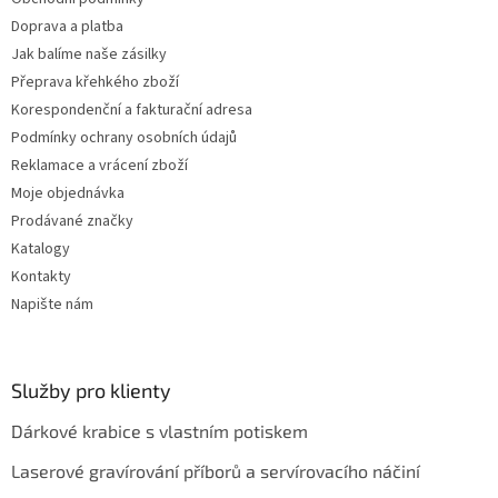
r
v
Doprava a platba
k
Jak balíme naše zásilky
y
Přeprava křehkého zboží
v
ý
Korespondenční a fakturační adresa
p
Podmínky ochrany osobních údajů
i
Reklamace a vrácení zboží
s
u
Moje objednávka
Prodávané značky
Katalogy
Kontakty
Napište nám
Služby pro klienty
Dárkové krabice s vlastním potiskem
Laserové gravírování příborů a servírovacího náčiní