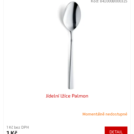
Kód:
841000B000325
Jídelní lžíce Palmon
Momentálně nedostupné
1 Kč bez DPH
1 Kč
DETAIL