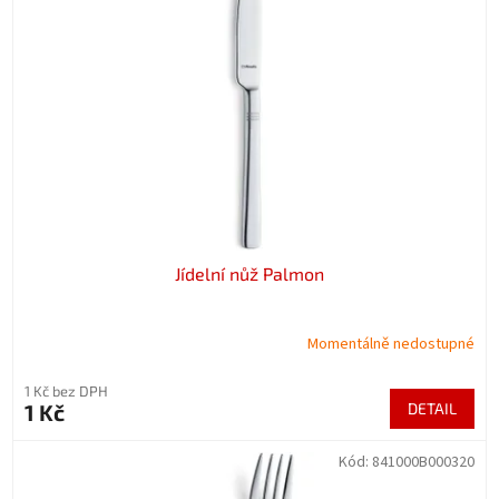
t
s
ů
p
r
o
d
u
k
t
ů
Jídelní nůž Palmon
Momentálně nedostupné
1 Kč bez DPH
1 Kč
DETAIL
Kód:
841000B000320