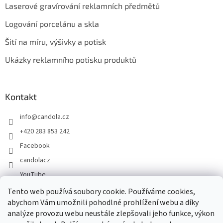
Laserové gravírování reklamních předmětů
Logování porcelánu a skla
Šití na míru, výšivky a potisk
Ukázky reklamního potisku produktů
Kontakt
info
@
candola.cz
+420 283 853 242
Facebook
candolacz
YouTube
Tento web používá soubory cookie. Používáme cookies,
abychom Vám umožnili pohodlné prohlížení webu a díky
Přijímáme online platby
analýze provozu webu neustále zlepšovali jeho funkce, výkon