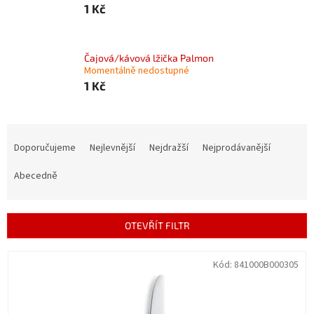
1 Kč
Čajová/kávová lžička Palmon
Momentálně nedostupné
1 Kč
Ř
a
Doporučujeme
Nejlevnější
Nejdražší
Nejprodávanější
z
e
Abecedně
n
í
p
OTEVŘÍT FILTR
r
o
V
Kód:
841000B000305
d
ý
u
p
k
i