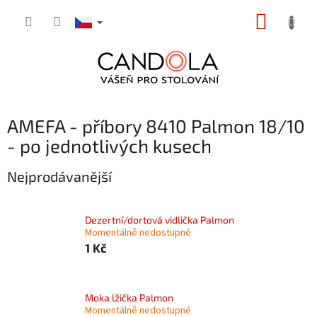
Přejít
NÁKUP
na
obsah
KOŠÍK
AMEFA - příbory 8410 Palmon 18/10
- po jednotlivých kusech
Nejprodávanější
Dezertní/dortová vidlička Palmon
Momentálně nedostupné
1 Kč
Moka lžička Palmon
Momentálně nedostupné