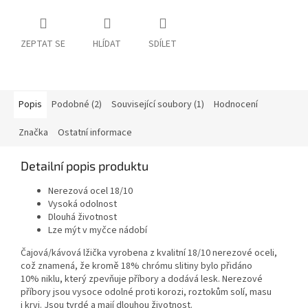
ZEPTAT SE
HLÍDAT
SDÍLET
Popis
Podobné (2)
Související soubory (1)
Hodnocení
Značka
Ostatní informace
Detailní popis produktu
Nerezová ocel 18/10
Vysoká odolnost
Dlouhá životnost
Lze mýt v myčce nádobí
Čajová/kávová lžička vyrobena z kvalitní 18/10 nerezové oceli,
což znamená, že kromě 18% chrómu slitiny bylo přidáno
10% niklu, který zpevňuje příbory a dodává lesk. Nerezové
příbory jsou vysoce odolné proti korozi, roztokům solí, masu
i krvi. Jsou tvrdé a mají dlouhou životnost.