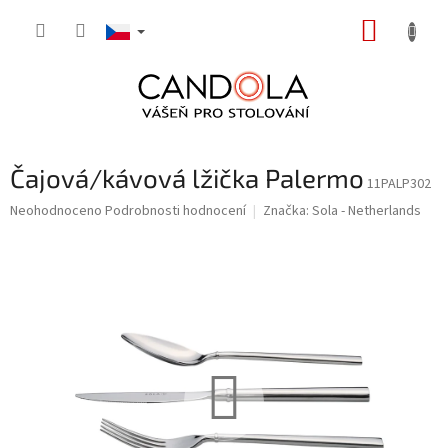
Přejít
NÁKUP
na
obsah
KOŠÍK
Čajová/kávová lžička Palermo
11PALP302
Průměrné
Neohodnoceno
Podrobnosti hodnocení
Značka:
Sola - Netherlands
hodnocení
produktu
je
0,0
z
5
hvězdiček.