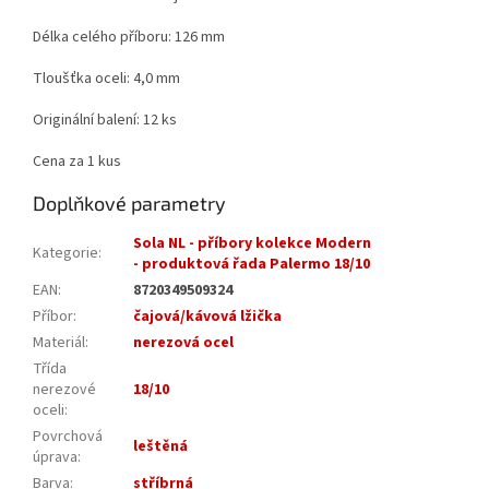
Délka celého příboru: 126 mm
Tloušťka oceli: 4,0 mm
Originální balení: 12 ks
Cena za 1 kus
Doplňkové parametry
Sola NL - příbory kolekce Modern
Kategorie
:
- produktová řada Palermo 18/10
EAN
:
8720349509324
Příbor
:
čajová/kávová lžička
Materiál
:
nerezová ocel
Třída
nerezové
18/10
oceli
:
Povrchová
leštěná
úprava
:
Barva
:
stříbrná