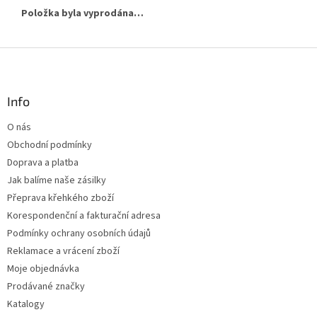
Položka byla vyprodána…
Z
á
p
a
Info
t
O nás
í
Obchodní podmínky
Doprava a platba
Jak balíme naše zásilky
Přeprava křehkého zboží
Korespondenční a fakturační adresa
Podmínky ochrany osobních údajů
Reklamace a vrácení zboží
Moje objednávka
Prodávané značky
Katalogy