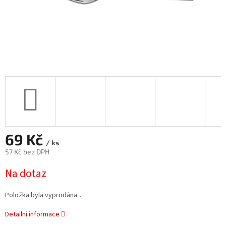
69 Kč
/ ks
57 Kč bez DPH
Měrná
Na dotaz
cena:
Položka byla vyprodána…
Detailní informace