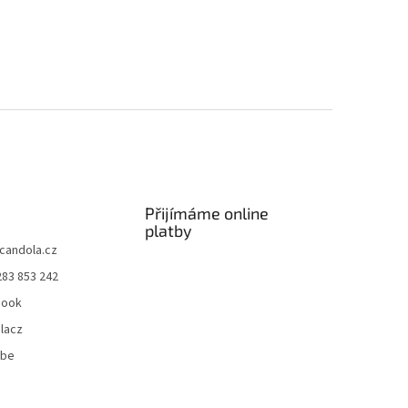
Přijímáme online
platby
candola.cz
283 853 242
book
lacz
ube