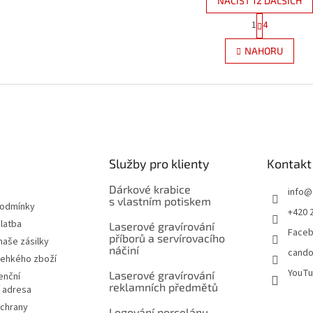
NAČÍST 12 DALŠÍCH
S
1
4
O
t
r
v
NAHORU
á
l
n
á
k
d
o
a
v
c
á
í
n
p
í
r
Služby pro klienty
Kontakt
v
k
Dárkové krabice
y
info
@
s vlastním potiskem
v
podmínky
+420 
ý
latba
Laserové gravírování
p
Face
příborů a servírovacího
naše zásilky
i
náčiní
cando
s
řehkého zboží
u
YouT
Laserové gravírování
enční
reklamních předmětů
í adresa
chrany
Logování porcelánu