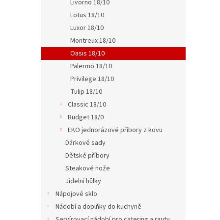
Livorno 18/10
Lotus 18/10
Luxor 18/10
83 Kč
101
Montreux 18/10
Oasis 18/10
Palermo 18/10
Privilege 18/10
Tulip 18/10
Classic 18/10
Budget 18/0
EKO jednorázové příbory z kovu
Dárkové sady
Dětské příbory
Jídel
Steakové nože
Jídelní hůlky
Nápojové sklo
Nádobí a doplňky do kuchyně
103 K
Servírovací nádobí pro catering a rauty