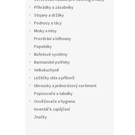
125
Přihrádky a zásobníky
Stojany a držáky
Podnosy a tácy
Misky a mísy
Prostírání a běhouny
Popelníky
Bufetové systémy
Barmanské potřeby
Velkokuchyně
Leštičky skla a příborů
Másl
Ubrousky a jednorázový sortiment
Popisovače a tabulky
Osvěžovače a hygiena
Inventář k zapůjčení
64 Kč
77 
Značky