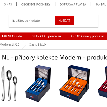
O NÁS
OBCHODNÍ PODMÍNKY
DOPRAVA A PLATBA
JAK BAL
HLEDAT
STAR GLAS sklo
STAR GLAS porcelán
ANCAP kávový porcelán
Modern 18/10
Oasis 18/10
 NL - příbory kolekce Modern - produk