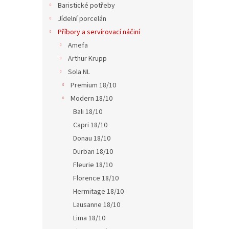
Baristické potřeby
u
ů
Jídel
k
Jídelní porcelán
t
Příbory a servírovací náčiní
ů
Amefa
Arthur Krupp
83 Kč
Sola NL
101
Premium 18/10
Modern 18/10
Bali 18/10
Capri 18/10
Donau 18/10
Durban 18/10
Fleurie 18/10
Florence 18/10
Hermitage 18/10
Lausanne 18/10
Jídel
Lima 18/10