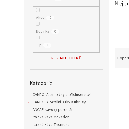
Nejpr
n
e
l
Akce
0
Novinka
0
Tip
0
Ř
a
Dopor
ROZBALIT FILTR
z
e
V
n
Přeskočit
ý
í
Kategorie
kategorie
p
p
i
CANDOLA lampičky a příslušenství
r
s
o
CANDOLA textilní látky a ubrusy
p
d
ANCAP kávový porcelán
r
u
Italská káva Mokador
o
k
Italská káva Trismoka
d
t