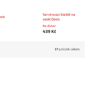
Servírovací kleště na
asis
salát Oasis
Na dotaz
439 Kč
37
položek celkem
OASE012
Kód:
11OASE013