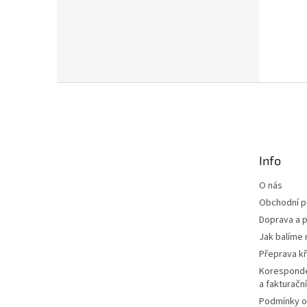
Z
á
p
a
t
Info
í
O nás
Obchodní 
Doprava a p
Jak balíme 
Přeprava k
Korespond
a fakturačn
Podmínky o