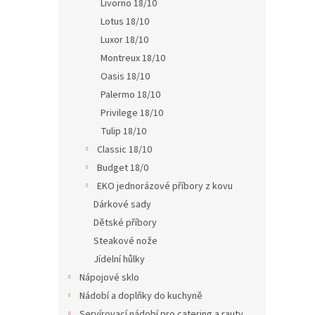
Livorno 18/10
Lotus 18/10
Luxor 18/10
Montreux 18/10
74 Kč
89 
Oasis 18/10
Palermo 18/10
Privilege 18/10
Tulip 18/10
Classic 18/10
Budget 18/0
EKO jednorázové příbory z kovu
Dárkové sady
Dětské příbory
Steakové nože
Stea
Jídelní hůlky
Nápojové sklo
Nádobí a doplňky do kuchyně
Servírovací nádobí pro catering a rauty