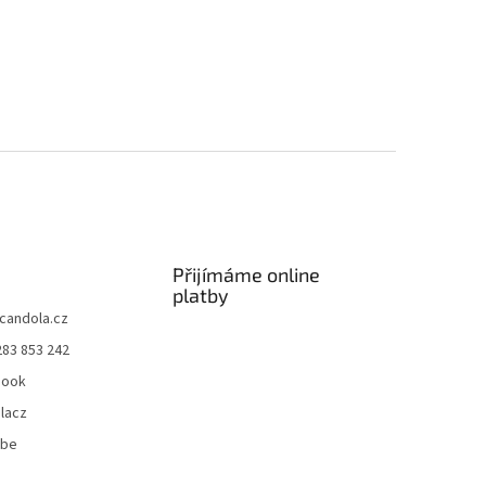
Přijímáme online
platby
candola.cz
283 853 242
book
lacz
ube