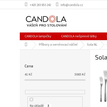
Přejít
+420 283 853 242
info@candola.cz
na
obsah
CANDOLA lampičky
CANDOLA nešpinivé látky
Domů
Příbory a servírovací náčiní
Sola NL
P
Sola
o
s
Cena
t
r
41
Kč
5065
Kč
a
n
n
í
p
a
Na skladě
3