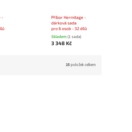
 -
Příbor Hermitage -
dárková sada
ílů
pro 6 osob - 32 dílů
Skladem
(1 sada)
3 348 Kč
25
položek celkem
HERM012
Kód:
11HERM021