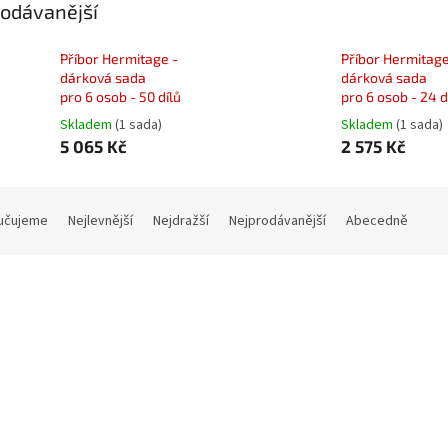
odávanější
Příbor Hermitage -
Příbor Hermitage
dárková sada
dárková sada
pro 6 osob - 50 dílů
pro 6 osob - 24 d
Skladem
(1 sada)
Skladem
(1 sada)
5 065 Kč
2 575 Kč
učujeme
Nejlevnější
Nejdražší
Nejprodávanější
Abecedně
Kód:
11HERM011
Kód:
11