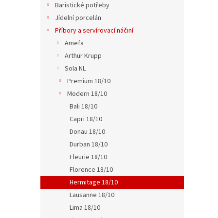
d
t
Baristické potřeby
u
ů
Jídelní porcelán
Jídel
k
Příbory a servírovací náčiní
t
Amefa
ů
Arthur Krupp
Sola NL
93 Kč
Premium 18/10
113 
Modern 18/10
Bali 18/10
Capri 18/10
Donau 18/10
Durban 18/10
Fleurie 18/10
Florence 18/10
Hermitage 18/10
Lausanne 18/10
Dezer
Lima 18/10