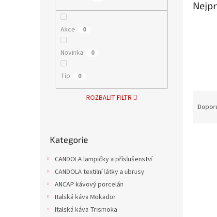
Nejpr
n
e
l
Akce
0
Novinka
0
Tip
0
Ř
ROZBALIT FILTR
a
Dopor
z
e
Přeskočit
V
n
Kategorie
kategorie
ý
í
p
p
CANDOLA lampičky a příslušenství
i
r
CANDOLA textilní látky a ubrusy
s
o
ANCAP kávový porcelán
p
d
Italská káva Mokador
r
u
Italská káva Trismoka
o
k