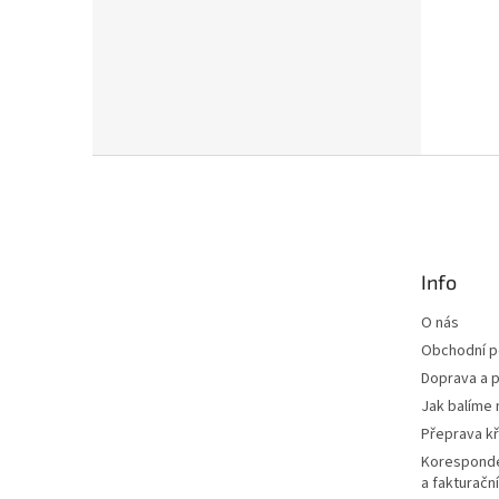
Z
á
p
a
t
Info
í
O nás
Obchodní 
Doprava a p
Jak balíme 
Přeprava k
Korespond
a fakturačn