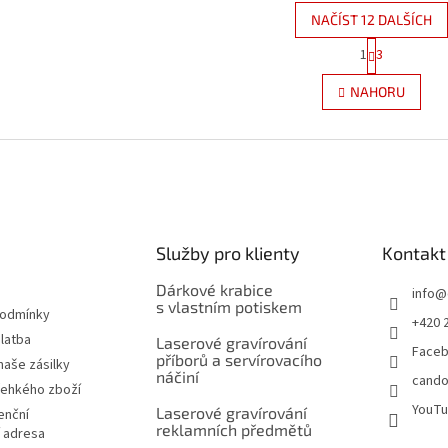
NAČÍST 12 DALŠÍCH
S
1
3
O
t
r
v
NAHORU
á
l
n
á
k
d
o
a
v
c
á
í
n
p
í
r
Služby pro klienty
Kontakt
v
k
Dárkové krabice
y
info
@
s vlastním potiskem
v
podmínky
+420 
ý
latba
Laserové gravírování
p
Face
příborů a servírovacího
naše zásilky
i
náčiní
cando
s
řehkého zboží
u
YouT
Laserové gravírování
enční
reklamních předmětů
í adresa