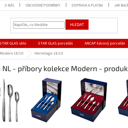
O NÁS
OBCHODNÍ PODMÍNKY
DOPRAVA A PLATBA
JAK BAL
HLEDAT
STAR GLAS sklo
STAR GLAS porcelán
ANCAP kávový porcelán
Modern 18/10
Hermitage 18/10
 NL - příbory kolekce Modern - produ