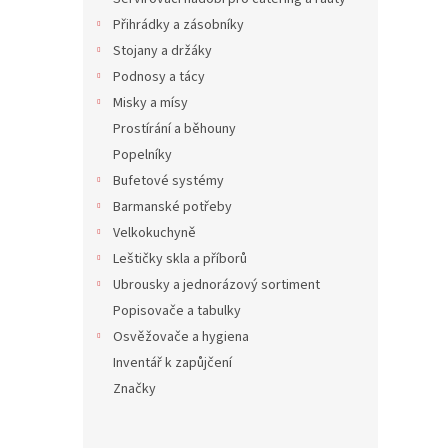
139 K
Přihrádky a zásobníky
168
Stojany a držáky
Podnosy a tácy
Misky a mísy
Prostírání a běhouny
Popelníky
Bufetové systémy
Barmanské potřeby
Velkokuchyně
Leštičky skla a příborů
Másl
Ubrousky a jednorázový sortiment
Popisovače a tabulky
Osvěžovače a hygiena
Inventář k zapůjčení
105 K
Značky
127