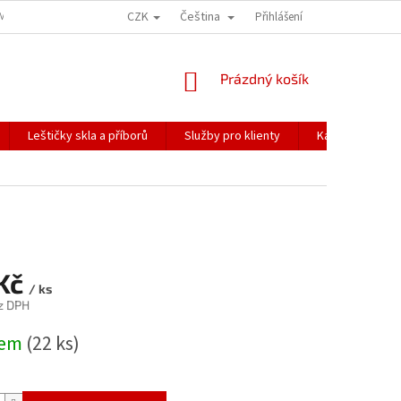
CZK
Čeština
ÍME NAŠE ZÁSILKY
PŘEPRAVA KŘEHKÉHO ZBOŽÍ
Přihlášení
KORESPONDENČNÍ A
NÁKUPNÍ
Prázdný košík
KOŠÍK
Leštičky skla a příborů
Služby pro klienty
Katalogy
 Kč
/ ks
z DPH
dem
(22 ks)