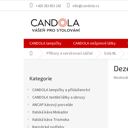
Přejít
+420 283 853 242
info@candola.cz
na
obsah
CANDOLA lampičky
CANDOLA nešpinivé látky
Domů
Příbory a servírovací náčiní
Sola NL
P
Deze
o
Přeskočit
s
Průměr
Neohod
Kategorie
kategorie
t
hodnoce
r
produkt
CANDOLA lampičky a příslušenství
a
je
CANDOLA textilní látky a ubrusy
0,0
n
z
ANCAP kávový porcelán
n
5
í
Italská káva Mokador
hvězdič
p
Italská káva Trismoka
a
Baristické potřeby