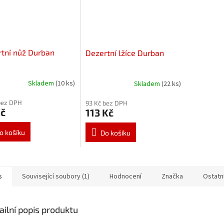
tní nůž Durban
Dezertní lžíce Durban
Skladem
(10 ks)
Skladem
(22 ks)
bez DPH
93 Kč bez DPH
Kč
113 Kč
o košíku
Do košíku
s
Související soubory (1)
Hodnocení
Značka
Ostatn
ailní popis produktu