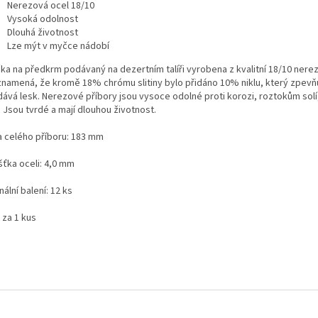
Nerezová ocel 18/10
Vysoká odolnost
Dlouhá životnost
Lze mýt v myčce nádobí
čka na předkrm podávaný na dezertním talíři vyrobena z kvalitní 18/10 nere
znamená, že kromě 18% chrómu slitiny bylo přidáno 10% niklu, který zpevň
dává lesk. Nerezové příbory jsou vysoce odolné proti korozi, roztokům sol
i. Jsou tvrdé a mají dlouhou životnost.
a celého příboru: 183 mm
šťka oceli: 4,0 mm
nální balení: 12 ks
 za 1 kus