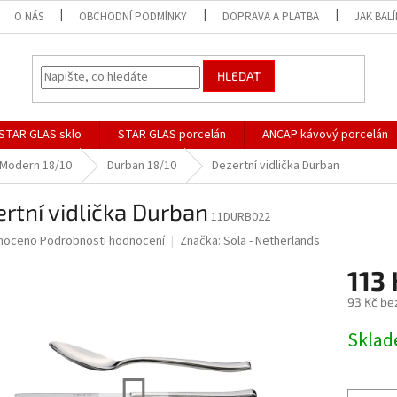
O NÁS
OBCHODNÍ PODMÍNKY
DOPRAVA A PLATBA
JAK BAL
HLEDAT
STAR GLAS sklo
STAR GLAS porcelán
ANCAP kávový porcelán
Modern 18/10
Durban 18/10
Dezertní vidlička Durban
rtní vidlička Durban
11DURB022
né
noceno
Podrobnosti hodnocení
Značka:
Sola - Netherlands
ní
113
u
93 Kč be
Měrná
Skla
cena:
ek.