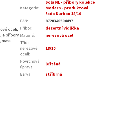
Sola NL - příbory kolekce
Kategorie
:
Modern - produktová
řada Durban 18/10
EAN
:
8720349504497
Příbor
:
dezertní vidlička
zové oceli,
uje příbory
Materiál
:
nerezová ocel
í, masu
Třída
nerezové
18/10
oceli
:
Povrchová
leštěná
úprava
:
Barva
:
stříbrná