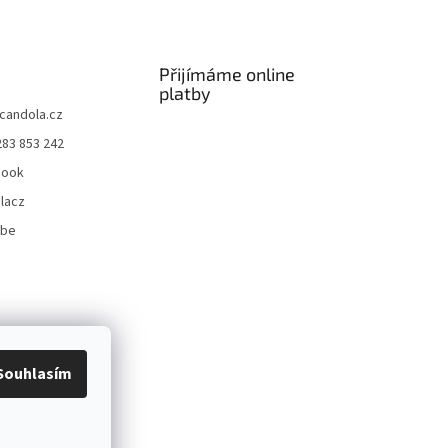
Přijímáme online
platby
candola.cz
283 853 242
book
lacz
ube
Souhlasím