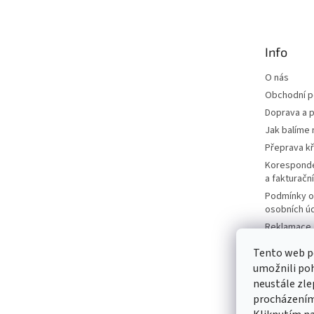
p
a
t
Info
í
O nás
Obchodní 
Doprava a p
Jak balíme 
Přeprava k
Korespond
a fakturačn
Podmínky o
osobních ú
Reklamace a
Moje objed
Tento web p
Prodávané 
umožnili poh
Katalogy
neustále zle
Kontakty
procházením 