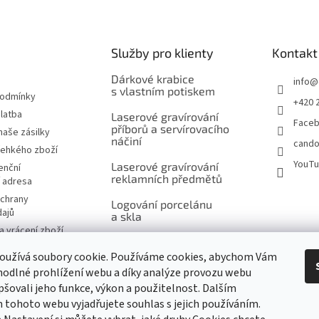
Služby pro klienty
Kontakt
Dárkové krabice
info
@
s vlastním potiskem
podmínky
+420 
latba
Laserové gravírování
Face
příborů a servírovacího
naše zásilky
náčiní
cando
řehkého zboží
YouT
Laserové gravírování
enční
reklamních předmětů
í adresa
chrany
Logování porcelánu
dajů
a skla
 vrácení zboží
Šití na míru, výšivky
návka
a potisk
oužívá soubory cookie. Používáme cookies, abychom Vám
značky
odlné prohlížení webu a díky analýze provozu webu
Ukázky reklamního
pšovali jeho funkce, výkon a použitelnost. Dalším
potisku produktů
tohoto webu vyjadřujete souhlas s jejich používáním.