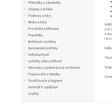
Přihrádky a zásobníky
Stojany a držáky
Podnosy a tácy
Misky a mísy
Vidli
Prostírání a běhouny
což 
a do
Popelníky
i krv
Bufetové systémy
Délk
Barmanské potřeby
Velkokuchyně
Tlou
Leštičky skla a příborů
Origi
Ubrousky a jednorázový sortiment
Popisovače a tabulky
Cena
Osvěžovače a hygiena
Inventář k zapůjčení
Značky
Z
á