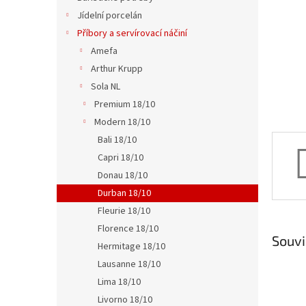
n
Jídelní porcelán
e
Příbory a servírovací náčiní
l
Amefa
Arthur Krupp
Sola NL
Premium 18/10
Modern 18/10
Bali 18/10
Capri 18/10
Donau 18/10
Durban 18/10
Fleurie 18/10
Florence 18/10
Souvi
Hermitage 18/10
Lausanne 18/10
Lima 18/10
Livorno 18/10