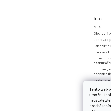
p
a
t
Info
í
O nás
Obchodní 
Doprava a p
Jak balíme 
Přeprava k
Korespond
a fakturačn
Podmínky o
osobních ú
Reklamace a
Moje objed
Tento web p
Prodávané 
umožnili poh
Katalogy
neustále zle
Kontakty
procházením 