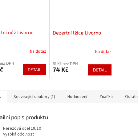
tní nůž Livorno
Dezertní lžíce Livorno
Na dotaz
Na dotaz
bez DPH
61 Kč bez DPH
č
74 Kč
DETAIL
DETAIL
s
Související soubory (1)
Hodnocení
Značka
Ostatn
ailní popis produktu
Nerezová ocel 18/10
Vysoká odolnost