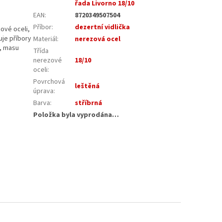
řada Livorno 18/10
EAN
:
8720349507504
Příbor
:
dezertní vidlička
zové oceli,
uje příbory
Materiál
:
nerezová ocel
í, masu
Třída
nerezové
18/10
oceli
:
Povrchová
leštěná
úprava
:
Barva
:
stříbrná
Položka byla vyprodána…