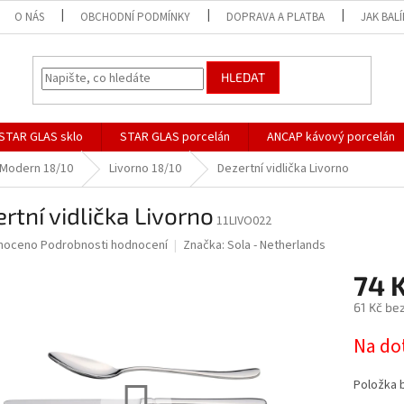
O NÁS
OBCHODNÍ PODMÍNKY
DOPRAVA A PLATBA
JAK BAL
HLEDAT
STAR GLAS sklo
STAR GLAS porcelán
ANCAP kávový porcelán
Modern 18/10
Livorno 18/10
Dezertní vidlička Livorno
rtní vidlička Livorno
11LIVO022
né
noceno
Podrobnosti hodnocení
Značka:
Sola - Netherlands
ní
74 
u
61 Kč be
Měrná
Na do
cena:
ek.
Položka 