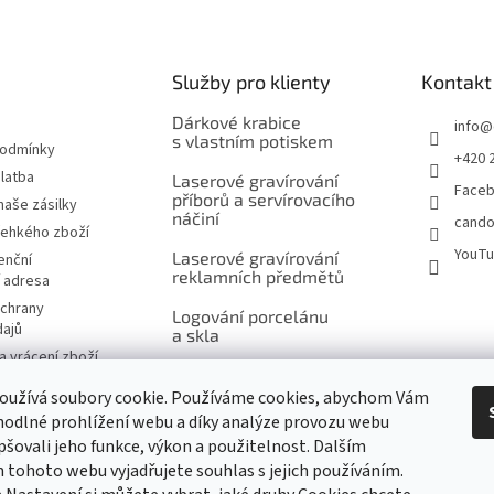
Služby pro klienty
Kontakt
Dárkové krabice
info
@
s vlastním potiskem
podmínky
+420 
latba
Laserové gravírování
Face
příborů a servírovacího
naše zásilky
náčiní
cando
řehkého zboží
YouT
Laserové gravírování
enční
reklamních předmětů
í adresa
chrany
Logování porcelánu
dajů
a skla
 vrácení zboží
Šití na míru, výšivky
návka
a potisk
oužívá soubory cookie. Používáme cookies, abychom Vám
značky
odlné prohlížení webu a díky analýze provozu webu
Ukázky reklamního
pšovali jeho funkce, výkon a použitelnost. Dalším
potisku produktů
tohoto webu vyjadřujete souhlas s jejich používáním.