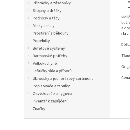
Přihrádky a zásobníky
Stojany a držáky
Vidli
Podnosy a tácy
což 
Misky a mísy
a do
Prostírání a běhouny
i krv
Popelníky
Délk
Bufetové systémy
Tlou
Barmanské potřeby
Velkokuchyně
Origi
Leštičky skla a příborů
Cena
Ubrousky a jednorázový sortiment
Popisovače a tabulky
Osvěžovače a hygiena
Inventář k zapůjčení
Značky
Z
á