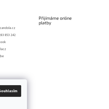
Přijímáme online
platby
candola.cz
283 853 242
book
lacz
ube
Souhlasím