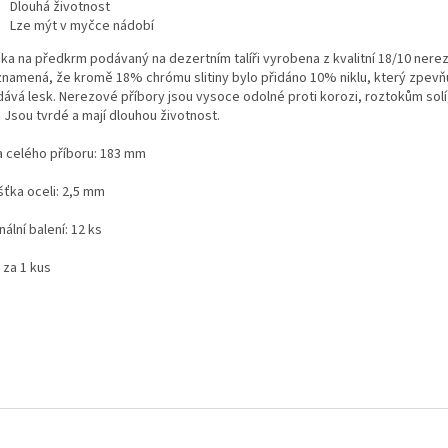
Dlouhá životnost
Lze mýt v myčce nádobí
čka na předkrm podávaný na dezertním talíři vyrobena z kvalitní 18/10 nere
znamená, že kromě 18% chrómu slitiny bylo přidáno 10% niklu, který zpevň
dává lesk. Nerezové příbory jsou vysoce odolné proti korozi, roztokům sol
i. Jsou tvrdé a mají dlouhou životnost.
a celého příboru: 183 mm
šťka oceli: 2,5 mm
nální balení: 12 ks
 za 1 kus