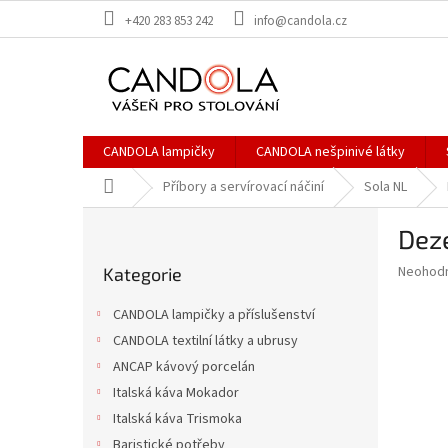
Přejít
+420 283 853 242
info@candola.cz
na
obsah
CANDOLA lampičky
CANDOLA nešpinivé látky
Domů
Příbory a servírovací náčiní
Sola NL
P
Deze
o
Přeskočit
s
Průměr
Neohod
Kategorie
kategorie
t
hodnoce
r
produkt
CANDOLA lampičky a příslušenství
a
je
CANDOLA textilní látky a ubrusy
0,0
n
z
ANCAP kávový porcelán
n
5
í
Italská káva Mokador
hvězdič
p
Italská káva Trismoka
a
Baristické potřeby