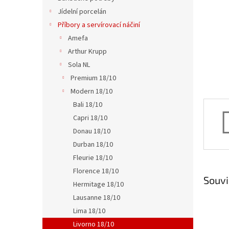
n
Jídelní porcelán
e
Příbory a servírovací náčiní
l
Amefa
Arthur Krupp
Sola NL
Premium 18/10
Modern 18/10
Bali 18/10
Capri 18/10
Donau 18/10
Durban 18/10
Fleurie 18/10
Florence 18/10
Souvi
Hermitage 18/10
Lausanne 18/10
Lima 18/10
Livorno 18/10