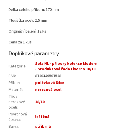
Délka celého příboru: 170 mm
Tloušťka oceli: 2,5 mm
Originální balení: 12 ks
Cena za 1 kus
Doplňkové parametry
Sola NL - příbory kolekce Modern
Kategorie
:
- produktová řada Livorno 18/10
EAN
:
8720349507528
Příbor
:
polévková lžíce
Materiál
:
nerezová ocel
Třída
nerezové
18/10
oceli
:
Povrchová
leštěná
úprava
:
Barva
:
stříbrná