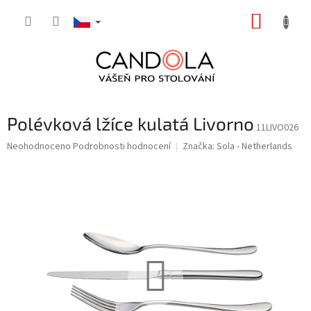
Přejít
NÁKUP
na
obsah
KOŠÍK
Polévková lžíce kulatá Livorno
11LIVO026
Průměrné
Neohodnoceno
Podrobnosti hodnocení
Značka:
Sola - Netherlands
hodnocení
produktu
je
0,0
z
5
hvězdiček.