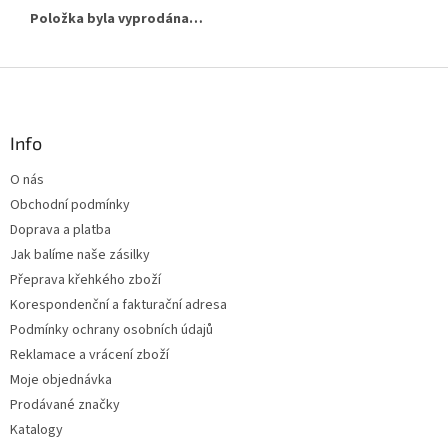
Položka byla vyprodána…
Z
á
p
a
Info
t
O nás
í
Obchodní podmínky
Doprava a platba
Jak balíme naše zásilky
Přeprava křehkého zboží
Korespondenční a fakturační adresa
Podmínky ochrany osobních údajů
Reklamace a vrácení zboží
Moje objednávka
Prodávané značky
Katalogy