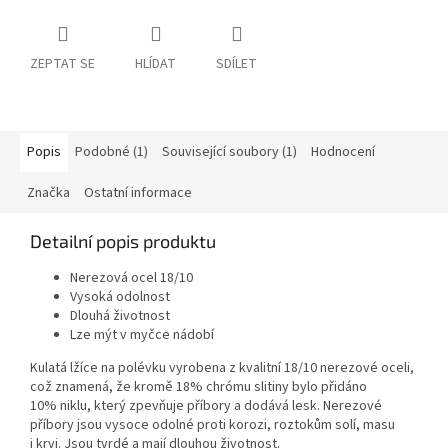
ZEPTAT SE
HLÍDAT
SDÍLET
Popis
Podobné (1)
Související soubory (1)
Hodnocení
Značka
Ostatní informace
Detailní popis produktu
Nerezová ocel 18/10
Vysoká odolnost
Dlouhá životnost
Lze mýt v myčce nádobí
Kulatá lžíce na polévku vyrobena z kvalitní 18/10 nerezové oceli,
což znamená, že kromě 18% chrómu slitiny bylo přidáno
10% niklu, který zpevňuje příbory a dodává lesk. Nerezové
příbory jsou vysoce odolné proti korozi, roztokům solí, masu
i krvi. Jsou tvrdé a mají dlouhou životnost.