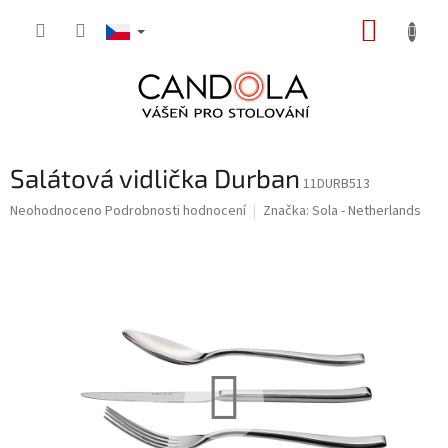
Přejít
NÁKUP
na
obsah
KOŠÍK
Salátová vidlička Durban
11DURB513
Průměrné
Neohodnoceno
Podrobnosti hodnocení
Značka:
Sola - Netherlands
hodnocení
produktu
je
0,0
z
5
hvězdiček.