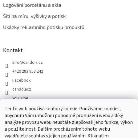
Logování porcelánu a skla
Šití na míru, výšivky a potisk
Ukázky reklamního potisku produktů
Kontakt
info
@
candola.cz
+420 283 853 242
Facebook
candolacz
YouTube
Tento web používá soubory cookie. Používáme cookies,
abychom Vám umožnili pohodlné prohlížení webu a díky
Přijímáme online platby
analýze provozu webu neustále zlepšovali jeho funkce, výkon
a použitelnost. Dalším procházením tohoto webu
vyjadřujete souhlas s jejich používáním. Kliknutím