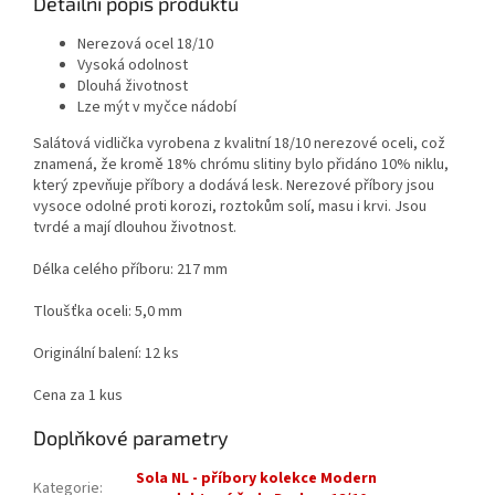
Detailní popis produktu
Nerezová ocel 18/10
Vysoká odolnost
Dlouhá životnost
Lze mýt v myčce nádobí
Salátová vidlička vyrobena z kvalitní 18/10 nerezové oceli, což
znamená, že kromě 18% chrómu slitiny bylo přidáno 10% niklu,
který zpevňuje příbory a dodává lesk. Nerezové příbory jsou
vysoce odolné proti korozi, roztokům solí, masu i krvi. Jsou
tvrdé a mají dlouhou životnost.
Délka celého příboru: 217 mm
Tloušťka oceli: 5,0 mm
Originální balení: 12 ks
Cena za 1 kus
Doplňkové parametry
Sola NL - příbory kolekce Modern
Kategorie
: