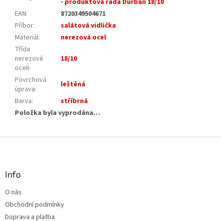
- produktová řada Durban 18/10
EAN
:
8720349504671
Příbor
:
salátová vidlička
Materiál
:
nerezová ocel
Třída
nerezové
18/10
oceli
:
Povrchová
leštěná
úprava
:
Barva
:
stříbrná
Položka byla vyprodána…
Z
á
p
a
Info
t
O nás
í
Obchodní podmínky
Doprava a platba