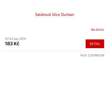
Salátová lžíce Durban
Na dotaz
151 Kč bez DPH
183 Kč
DETAIL
Kód:
11DURB206