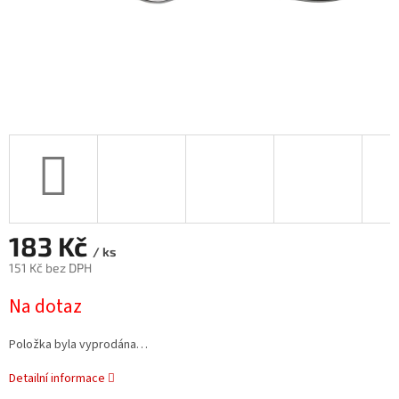
183 Kč
/ ks
151 Kč bez DPH
Měrná
Na dotaz
cena:
Položka byla vyprodána…
Detailní informace